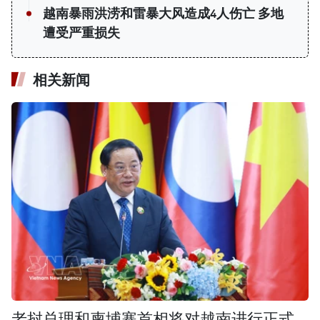
越南暴雨洪涝和雷暴大风造成4人伤亡 多地
遭受严重损失
相关新闻
老挝总理和柬埔寨首相将对越南进行正式