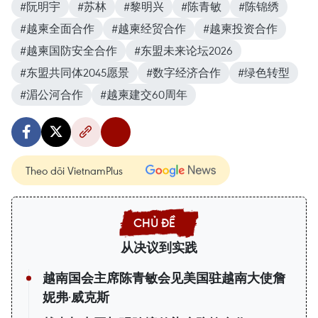
#阮明宇
#苏林
#黎明兴
#陈青敏
#陈锦绣
#越柬全面合作
#越柬经贸合作
#越柬投资合作
#越柬国防安全合作
#东盟未来论坛2026
#东盟共同体2045愿景
#数字经济合作
#绿色转型
#湄公河合作
#越柬建交60周年
Theo dõi VietnamPlus
从决议到实践
越南国会主席陈青敏会见美国驻越南大使詹
妮弗·威克斯