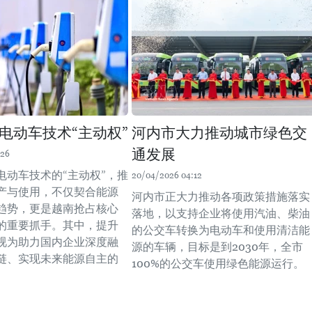
电动车技术“主动权”
河内市大力推动城市绿色交
通发展
:26
电动车技术的“主动权”，推
20/04/2026 04:12
产与使用，不仅契合能源
河内市正大力推动各项政策措施落实
趋势，更是越南抢占核心
落地，以支持企业将使用汽油、柴油
的重要抓手。其中，提升
的公交车转换为电动车和使用清洁能
视为助力国内企业深度融
源的车辆，目标是到2030年，全市
链、实现未来能源自主的
100%的公交车使用绿色能源运行。
。