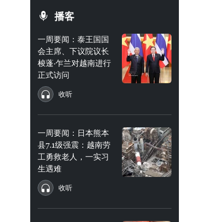
播客
一周要闻：泰王国国
会主席、下议院议长
梭蓬·乍兰对越南进行
正式访问
收听
一周要闻：日本熊本
县7.1级强震：越南劳
工勇救老人，一实习
生遇难
收听