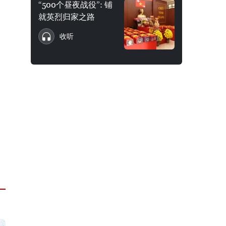
“500个昼夜战役”: 铺
就英烈归家之路
收听