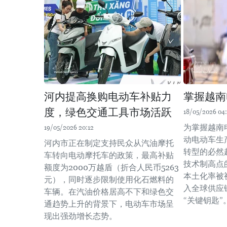
河内提高换购电动车补贴力
掌握越南
度，绿色交通工具市场活跃
18/05/2026 04
为掌握越南
19/05/2026 20:12
动电动车生
河内市正在制定支持民众从汽油摩托
转型的必然
车转向电动摩托车的政策，最高补贴
技术制高点
额度为2000万越盾（折合人民币5263
本土化率被
元），同时逐步限制使用化石燃料的
入全球供应
车辆。在汽油价格居高不下和绿色交
“关键钥匙”
通趋势上升的背景下，电动车市场呈
现出强劲增长态势。