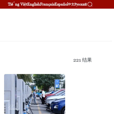
Tiếng Việt
English
Français
Español
Русский
中文
221
结果