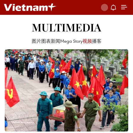
MULTIMEDIA
图片
图表新闻
Mega Story
视频
播客