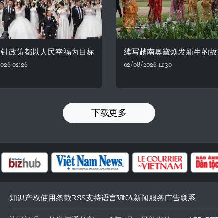
方针政策都以人民幸福为目标
续写越南奥黛焕发新生的故
026 02:26
02/08/2026 11:30
下载更多
知识产权
使用条款
RSS
支持
语言
VNA
新闻服务
广告
联系