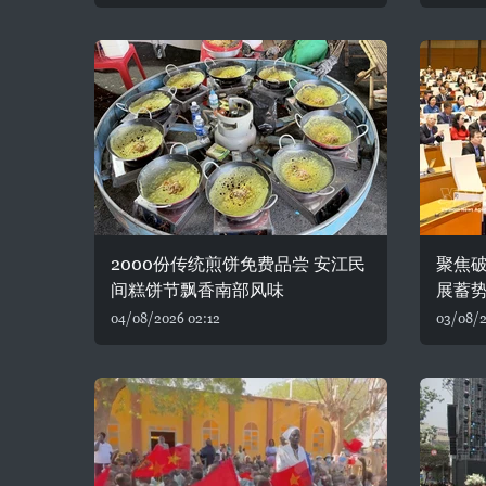
2000份传统煎饼免费品尝 安江民
聚焦破
间糕饼节飘香南部风味
展蓄
04/08/2026 02:12
03/08/2