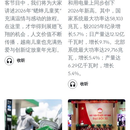
客节目中，我们将为大家
和用电量上同步创下
讲述2026年“蟋蟀儿童奖”
2026年新高。其中，国
充满温情与感动的旅程。
家系统最大功率达58,103
在这里，才华得到展翅飞
兆瓦，较2025年纪录增
翔的机会，人文价值不断
长5.7%；日产量达12.12亿
传播，越南儿童也充满热
千瓦时，增长9.1%。北部
爱与创新绽放童年光彩。
系统最大功率达29,716兆
瓦，增长5.4%；产量达
收听
6.29亿千瓦时，增长
5.4%。
收听