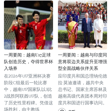
一周要闻：越南U17足球
一周要闻：越南与印度同
队创造历史，夺得世界杯
意将双边关系提升至增强
入场券
型全面战略伙伴关系
在2026年U17亚洲杯决赛
应印度共和国总理纳伦德
阶段C组最后一轮比赛
拉·莫迪邀请，越共中央
中，越南U17国家队以3比
总书记、国家主席苏林及
2战胜阿联酋U17队，创造
越南高级代表团本周对印
了历史性里程碑。凭借这
度共和国进行国事访问。
场胜利，由主教练