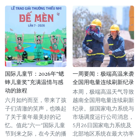
国际儿童节：2026年“蟋
一周要闻：极端高温来袭
蟀儿童奖”充满温情与感
全国用电量连续刷新纪录
动的旅程
本周，极端高温天气导致
六月如约而至，带来了孩
越南全国用电量连续刷新
子们清澈的笑声，也唤起
纪录。据国家电力系统与
了关于童年最美好的记
市场调度运行公司消息，
忆。值此“六一”国际儿童
5月26日国家电力系统及
节到来之际，在今天的播
北部地区系统在最大功率