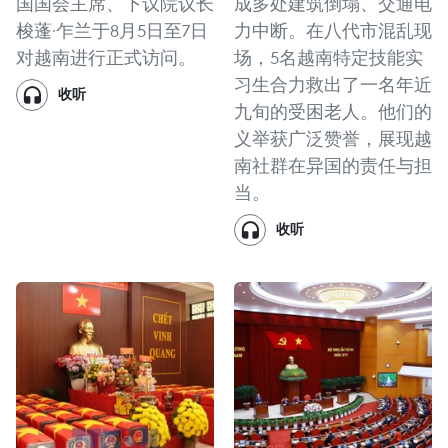
国国会主席、下议院议长
成多处建筑倒塌、交通电
梭蓬·乍兰于8月5日至7日
力中断。在八代市混乱现
对越南进行正式访问。
场，5名越南特定技能实
习生合力救出了一名年近
收听
九旬的受困老人。他们的
义举获广泛赞誉，展现越
南社群在异国的责任与担
当。
收听