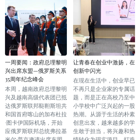
一周要闻：政府总理黎明
让青春在创业中激扬，在
兴出席东盟—俄罗斯关系
创新中闪光
35周年纪念峰会
在现在生活中，创业早已
本周，越南政府总理黎明
不再只是企业家的专属话
兴及越南高级代表团已抵
题，而是正在高校乃至中
达俄罗斯联邦鞑靼斯坦共
小学校中广泛兴起的一股
和国首府喀山的加布杜拉
热潮。从源于生活的朴素
·图卡伊国际机场，开始
创意出发，越来越多的学
应俄罗斯联邦总统弗拉基
生敢于担当，将兴趣和热
米尔·普京邀请出席东盟—
情转化为现实项目，打造