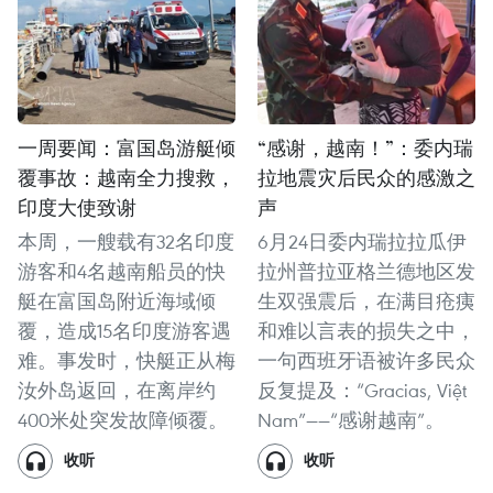
一周要闻：富国岛游艇倾
“感谢，越南！”：委内瑞
覆事故：越南全力搜救，
拉地震灾后民众的感激之
印度大使致谢
声
本周，一艘载有32名印度
6月24日委内瑞拉拉瓜伊
游客和4名越南船员的快
拉州普拉亚格兰德地区发
艇在富国岛附近海域倾
生双强震后，在满目疮痍
覆，造成15名印度游客遇
和难以言表的损失之中，
难。事发时，快艇正从梅
一句西班牙语被许多民众
汝外岛返回，在离岸约
反复提及：“Gracias, Việt
400米处突发故障倾覆。
Nam”——“感谢越南”。
收听
收听