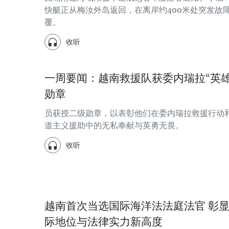
快艇正从梅汝外岛返回，在离岸约400米处突发故
覆。
收听
一周要闻：越南救援队获委内瑞拉“英雄
勋章
员获授二级勋章，以表彰他们在委内瑞拉救援行动
道主义援助中的无私奉献与英勇无畏。
收听
越南首次当选国际海洋法法庭法官 彰
际地位与法律实力新高度