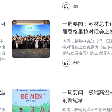
收听
建可
一周要闻：苏林总书
届香格里拉对话会上
中
本周，越共中央总书记、国
余名
拉对话会上发表题为《在多
人会
定与发展格局》的主旨演讲
青年
收听
满温
一周要闻：极端高温
刷新纪录
了关
本周，极端高温天气导致越