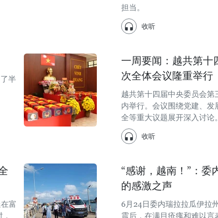
担当。
收听
一周要闻：越共第十
次全体会议隆重举行
越了半
越共第十四届中央委员会第
内举行。会议围绕党建、发
全等重大议题展开深入讨论
收听
全
“感谢，越南！”：委
的感激之声
艇在富
6月24日委内瑞拉拉瓜伊拉
时，
震后，在满目疮痍和难以言