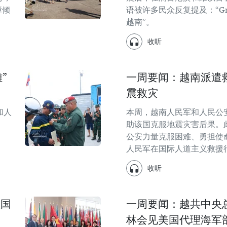
障倾
语被许多民众反复提及：“Graci
越南”。
收听
”
一周要闻：越南派遣
震救灾
和人
本周，越南人民军和人民公
助该国克服地震灾害后果。
公安力量克服困难、勇担使
人民军在国际人道主义救援
收听
显国
一周要闻：越共中央
林会见美国代理海军