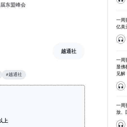
6届东盟峰会
一周要
亿美
越通社
一周
显佛
见解
#越通社
一周
放、
以上