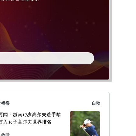
个播客
自动
要闻：越南17岁高尔夫选手黎
首入女子高尔夫世界排名
收听