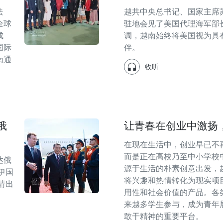
法
越共中央总书记、国家主席
全球
驻地会见了美国代理海军部
成
调，越南始终将美国视为具
国际
伴。
南通
收听
俄
让青春在创业中激扬
在现在生活中，创业早已不
而是正在高校乃至中小学校
达俄
源于生活的朴素创意出发，
伊国
将兴趣和热情转化为现实项
请出
用性和社会价值的产品。各
来越多学生参与，成为青年
敢干精神的重要平台。