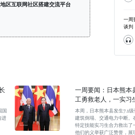
与亚太地区互联网社区搭建交流平台
一周
谈判
长
一周要闻：日本熊本县
工勇救老人，一实习
国国
本周，日本熊本县发生7.1
南进
建筑倒塌、交通电力中断。
特定技能实习生合力救出了
他们的义举获广泛赞誉，展