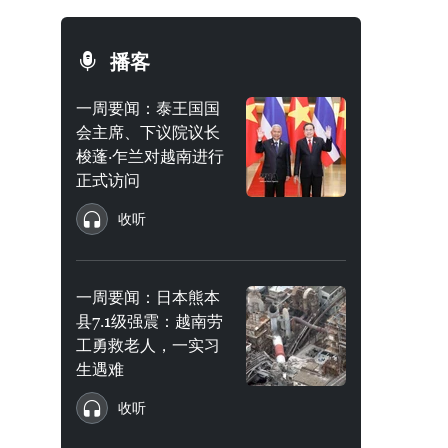
播客
一周要闻：泰王国国
会主席、下议院议长
梭蓬·乍兰对越南进行
正式访问
收听
一周要闻：日本熊本
县7.1级强震：越南劳
工勇救老人，一实习
生遇难
收听