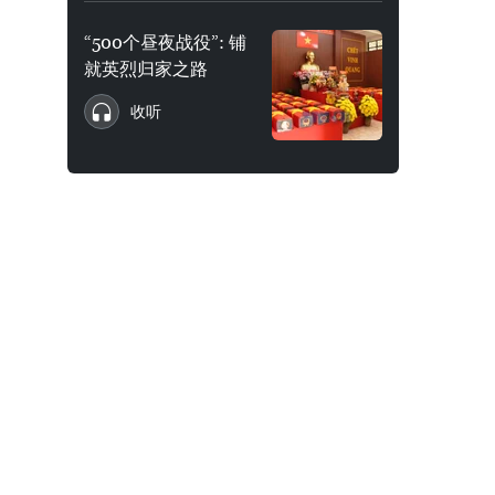
“500个昼夜战役”: 铺
就英烈归家之路
收听