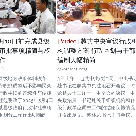
6月10日前完成县级
越共中央审议行政
审批事项精简与权
构调整方案 行政区划与干部
作
编制大幅精简
16
03/05/2025 12:25
两级地方政府体制改革，
3日上午，越共中央政治局、中央书
府职能调整后不影响民众
处书记在越共中央驻地召开会议，讨
行政手续的连续性与便捷
论越共十三届十一中全会的决议，中
范明政于2025年5月4日
央政治局、书记处关于组织机构和各
就县级政府行政审批事项
级行政单位调整工作的结论实施情况
限划分工作作出明确部
并提出意见。苏林总书记主持会议。