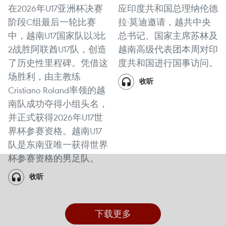
在2026年U17亚洲杯决赛
应印度共和国总理纳伦德
阶段C组最后一轮比赛
拉·莫迪邀请，越共中央
中，越南U17国家队以3比
总书记、国家主席苏林及
2战胜阿联酋U17队，创造
越南高级代表团本周对印
了历史性里程碑。凭借这
度共和国进行国事访问。
场胜利，由主教练
收听
Cristiano Roland率领的越
南队成功夺得小组头名，
并正式获得2026年U17世
界杯参赛资格。越南U17
队是东南亚唯一获得世界
杯参赛资格的男足队。
收听
下载更多