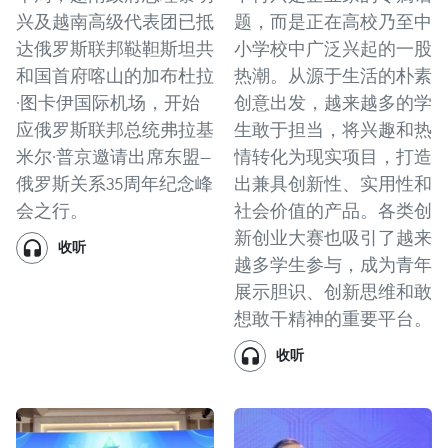
兴及越南高级代表团已抵
题，而是正在高校乃至中
达俄罗斯联邦鞑靼斯坦共
小学校中广泛兴起的一股
和国首府喀山的加布杜拉
热潮。从源于生活的朴素
·图卡伊国际机场，开始
创意出发，越来越多的学
应俄罗斯联邦总统弗拉基
生敢于担当，将兴趣和热
米尔·普京邀请出席东盟—
情转化为现实项目，打造
俄罗斯关系35周年纪念峰
出兼具创新性、实用性和
会之行。
社会价值的产品。各类创
新创业大赛也吸引了越来
收听
越多学生参与，成为青年
展示胆识、创新思维和敢
想敢干精神的重要平台。
收听