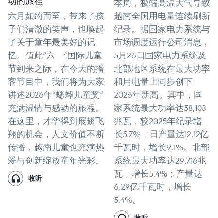
动的旅程
本周，极端高温天气导致
六月如约而至，带来了孩
越南全国用电量连续刷新
子们清澈的笑声，也唤起
纪录。据国家电力系统与
了关于童年最美好的记
市场调度运行公司消息，
忆。值此“六一”国际儿童
5月26日国家电力系统及
节到来之际，在今天的播
北部地区系统在最大功率
客节目中，我们将为大家
和用电量上同步创下
讲述2026年“蟋蟀儿童奖”
2026年新高。其中，国
充满温情与感动的旅程。
家系统最大功率达58,103
在这里，才华得到展翅飞
兆瓦，较2025年纪录增
翔的机会，人文价值不断
长5.7%；日产量达12.12亿
传播，越南儿童也充满热
千瓦时，增长9.1%。北部
爱与创新绽放童年光彩。
系统最大功率达29,716兆
瓦，增长5.4%；产量达
收听
6.29亿千瓦时，增长
5.4%。
收听