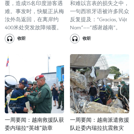
覆，造成15名印度游客遇
和难以言表的损失之中，
难。事发时，快艇正从梅
一句西班牙语被许多民众
汝外岛返回，在离岸约
反复提及：“Gracias, Việt
400米处突发故障倾覆。
Nam”——“感谢越南”。
收听
收听
一周要闻：越南救援队获
一周要闻：越南派遣救援
委内瑞拉“英雄”勋章
队赴委内瑞拉抗震救灾