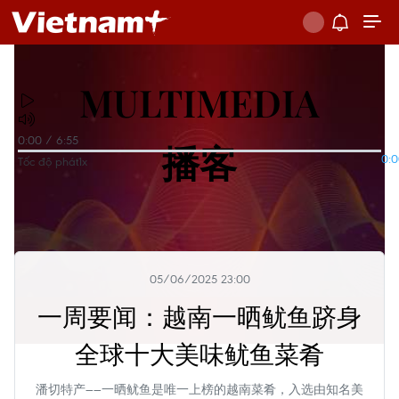
MULTIMEDIA
0:00
/
6:55
播客
0:
Tốc độ phát
1x
05/06/2025 23:00
一周要闻：越南一晒鱿鱼跻身
全球十大美味鱿鱼菜肴
潘切特产——一晒鱿鱼是唯一上榜的越南菜肴，入选由知名美