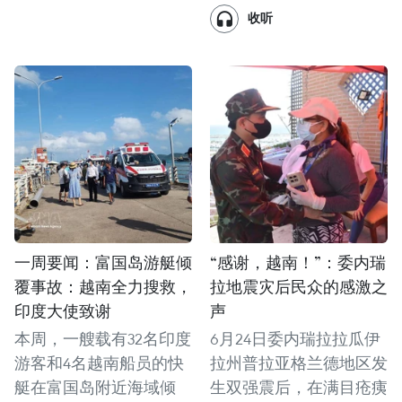
收听
一周要闻：富国岛游艇倾
“感谢，越南！”：委内瑞
覆事故：越南全力搜救，
拉地震灾后民众的感激之
印度大使致谢
声
本周，一艘载有32名印度
6月24日委内瑞拉拉瓜伊
游客和4名越南船员的快
拉州普拉亚格兰德地区发
艇在富国岛附近海域倾
生双强震后，在满目疮痍