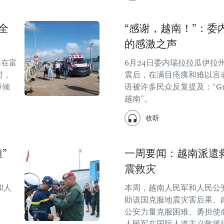
全
“感谢，越南！”：委
的感激之声
艇在富
6月24日委内瑞拉拉瓜伊拉
时，
震后，在满目疮痍和难以言
障倾
语被许多民众反复提及：“Graci
越南”。
收听
”
一周要闻：越南派遣
震救灾
和人
本周，越南人民军和人民公
助该国克服地震灾害后果。
公安力量克服困难、勇担使
人民军在国际人道主义救援