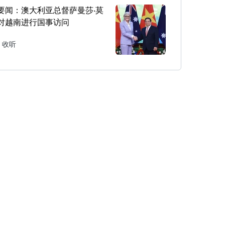
要闻：澳大利亚总督萨曼莎·莫
对越南进行国事访问
收听