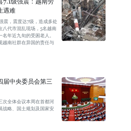
7.1级强震：越南劳
生遇难
级强震，震度达7级，造成多处
在八代市混乱现场，5名越南
一名年近九旬的受困老人。
现越南社群在异国的责任与
四届中央委员会第三
三次全体会议本周在首都河
展战略、国土规划及国家安
。