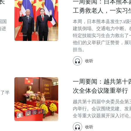
长
一周要闻：日本熊本县
工勇救老人，一实习
国国
本周，日本熊本县发生7.1
南进
建筑倒塌、交通电力中断。
特定技能实习生合力救出了
他们的义举获广泛赞誉，展
担当。
收听
一周要闻：越共第十
次全体会议隆重举行
越了半
越共第十四届中央委员会第
内举行。会议围绕党建、发
全等重大议题展开深入讨论
收听