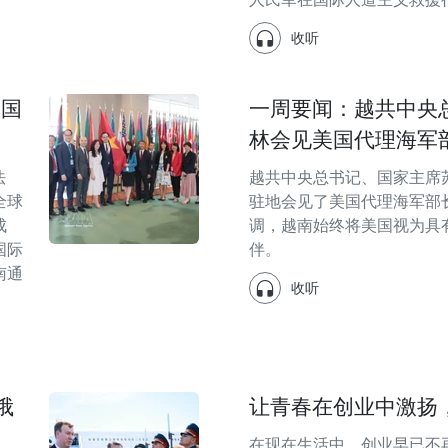
收听
显国
一周要闻：越共中央
林会见美国代理海军
法
越共中央总书记、国家主席
全球
驻地会见了美国代理海军部
成
调，越南始终将美国视为具
国际
伴。
南通
收听
俄
让青春在创业中激扬
在现在生活中，创业早已不