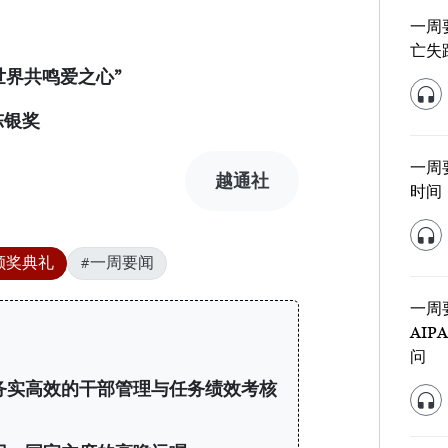
一周
亡失
世界共鸣爱之心
”
陈银奖
一周
越通社
时间
颁奖典礼
#一周要闻
一周
AI
问
务实高效的干部管理与任务绩效考核