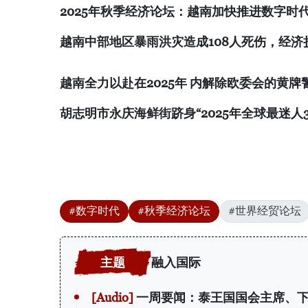
2025
年秋季经济论坛：越南加快推进数字时
越南中部地区暴雨洪灾造成
108
人死伤，经济
越南全力以赴在
2025
年
内解除欧委会的黄牌
胡志明市永庆海鲜街跻身
“2025
年全球最迷人
#数字时代
#秋季经济论坛
#世界经贸论坛
融入国际
一周要闻：泰王国国会主席、下