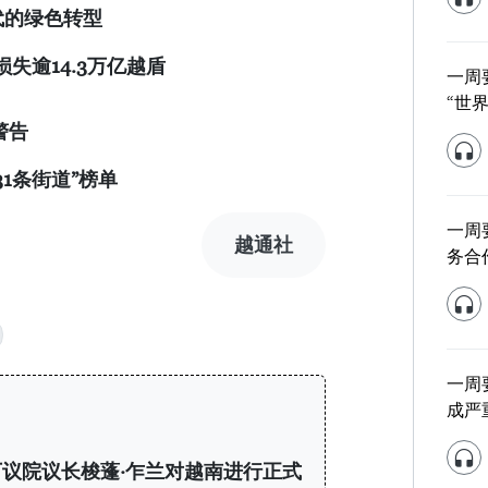
代的绿色转型
损失逾
14.3
万亿越盾
一周
“世
警告
31
条街道
”
榜单
一周
越通社
务合
一周
成严
议院议长梭蓬·乍兰对越南进行正式