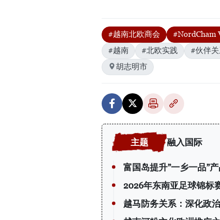
#越南北欧商会
#NordCham 
#越南
#北欧实践
#伙伴关
胡志明市
融入国际
富国岛提升”一乡一品”
2026年东南亚足球锦
越马防务关系：深化政