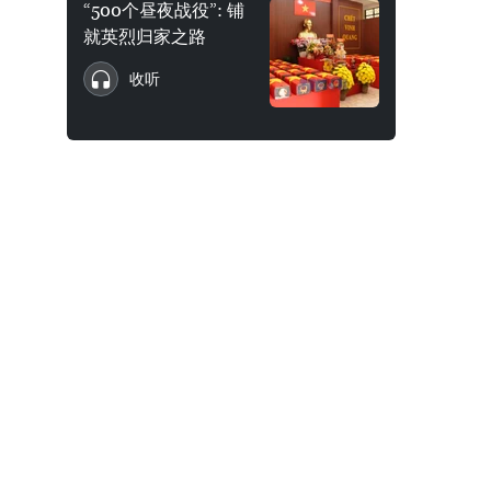
“500个昼夜战役”: 铺
就英烈归家之路
收听