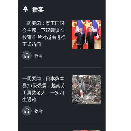
播客
一周要闻：泰王国国
会主席、下议院议长
梭蓬·乍兰对越南进行
正式访问
收听
一周要闻：日本熊本
县7.1级强震：越南劳
工勇救老人，一实习
生遇难
收听