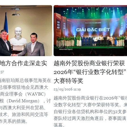
地方合作走深走实
越南外贸股份商业银行荣获
2026年“银行业数字化转型”
:57
大赛特等奖
，越南驻珀斯总领事范海英在
总领事馆驻地会见西澳大
23/05/2026 11:19
商业理事会（WAVBC）
越南外贸股份商业银行在2026年“银
（David Morgan），讨
业数字化转型”大赛中荣获特等奖。
与西澳大利亚州在贸易、
自银行业各信贷机构和单位的32支参
技术、旅游和民间交流等
赛队经过两天激烈角逐后，赛事圆满
作关系的措施。
落幕。