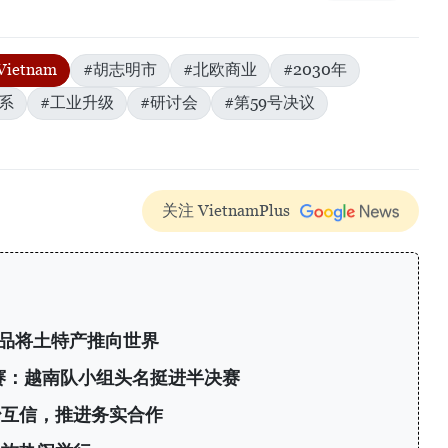
Vietnam
#胡志明市
#北欧商业
#2030年
系
#工业升级
#研讨会
#第59号决议
关注 VietnamPlus
产品将土特产推向世界
标赛：越南队小组头名挺进半决赛
治互信，推进务实合作