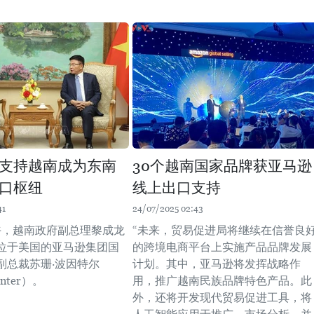
支持越南成为东南
30个越南国家品牌获亚马逊
口枢纽
线上出口支持
41
24/07/2025 02:43
下午，越南政府副总理黎成龙
“未来，贸易促进局将继续在信誉良
位于美国的亚马逊集团国
的跨境电商平台上实施产品品牌发展
副总裁苏珊·波因特尔
计划。其中，亚马逊将发挥战略作
inter）。
用，推广越南民族品牌特色产品。此
外，还将开发现代贸易促进工具，将