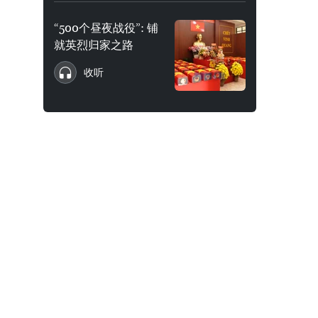
“500个昼夜战役”: 铺
就英烈归家之路
收听