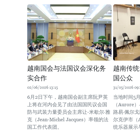
越南国会与法国议会深化务
越南传统
实合作
国公众
02/06/2026 13:15
31/05/2026 09:
6月2日下午，越南国会副主席阮尹英
当地时间5
上将在河内会见了由法国国民议会国
（Auror
防与武装力量委员会主席让-米歇尔·雅
路易·佩尔
克（Jean-Michel Jacques）率领的法
尔克伊市（A
国工作代表团。
统乐器展示