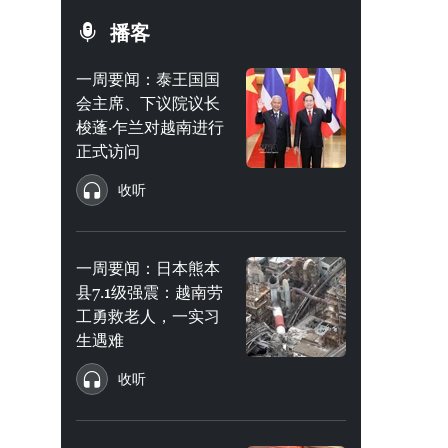
播客
一周要闻：泰王国国
会主席、下议院议长
梭蓬·乍兰对越南进行
正式访问
收听
一周要闻：日本熊本
县7.1级强震：越南劳
工勇救老人，一实习
生遇难
收听