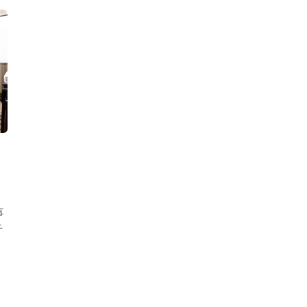
建
事
于