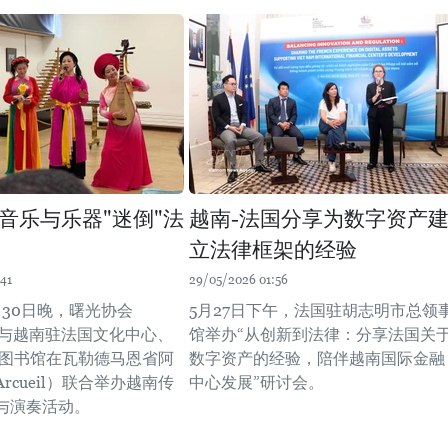
音乐与乐器"迷倒"法
越南-法国分享为数字资产
立法律框架的经验
41
29/05/2026 01:56
月30日晚，曙光协会
5月27日下午，法国驻胡志明市总领
e）与越南驻法国文化中心、
馆举办“从创新到法律：分享法国关
戈图书馆在瓦勒德马恩省阿
数字资产的经验，陪伴越南国际金融
rcueil）联合举办越南传
中心发展”研讨会。
与演奏活动。