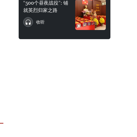
“500个昼夜战役”: 铺
就英烈归家之路
收听