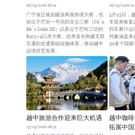
26/05/2026 18:04
26/05/2026 02
广宁省正规划建设两座跨境大桥，包
5月25日
括位于芒街一号坊的北仑三桥（Cầu
车迎来恢复
Bắc Luân III）以及位于芒街三坊的
列车累计运送
Km3+4口岸大桥。此举旨在构建互联
对象涵盖来
互通的交通基础设施体系，推动越中
50多个国
边境经贸发展。
越中旅游合作迎来巨大机遇
越中咖啡
拓展中国
23/05/2026 08:52