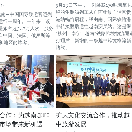
5月23日下午，一列装载170吨氢氧化
:34
钙的集装箱列车从广西壮族自治区贵
，越南—中国国际联运客运列
港站鸣笛启程，经由南宁国际铁路港
运行一周年。一年来，该
中转接驳后运往越南安员站。这是继
旅客超3.17万人次，服务
“柳州—南宁—越南”铁路跨境物流通
自中国、法国、俄罗斯等
打通后，新增的一条越中跨境物流新
家和地区的旅客。
路线。
合作：为越南咖啡
扩大文化交流合作，推动越
市场带来新机遇
中旅游发展