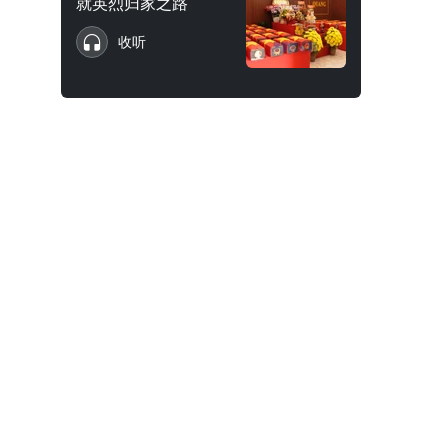
就英烈归家之路
收听