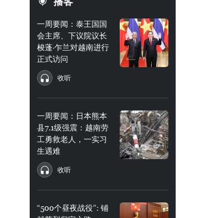
播客
一周要闻：泰王国国
会主席、下议院议长
梭蓬·乍兰对越南进行
正式访问
收听
一周要闻：日本熊本
县7.1级强震：越南劳
工勇救老人，一实习
生遇难
收听
“500个昼夜战役”: 铺