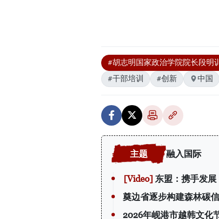
#胡志明国家政治学院院长段明
#干部培训
#创新
中国
融入国际
东盟：携手发展
奠边省逐步构建森林碳
2026年岘港市越韩文化