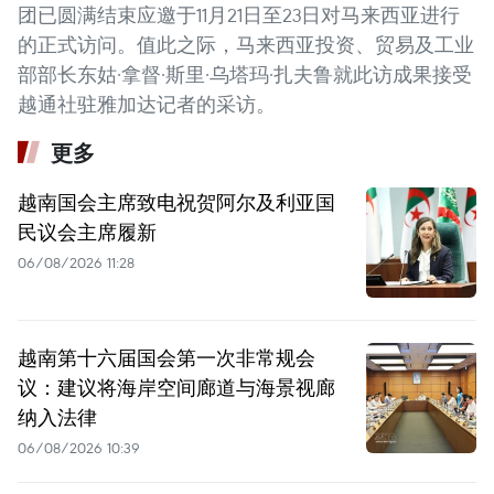
团已圆满结束应邀于11月21日至23日对马来西亚进行
的正式访问。值此之际，马来西亚投资、贸易及工业
部部长东姑·拿督·斯里·乌塔玛·扎夫鲁就此访成果接受
越通社驻雅加达记者的采访。
更多
越南国会主席致电祝贺阿尔及利亚国
民议会主席履新
06/08/2026 11:28
越南第十六届国会第一次非常规会
议：建议将海岸空间廊道与海景视廊
纳入法律
06/08/2026 10:39