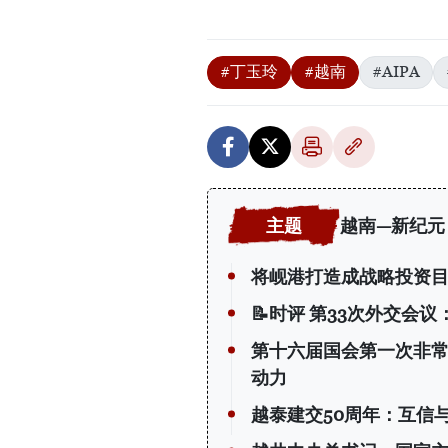
#丁玉玲
#越南
#AIPA
越南—新纪元
将岘港打造成战略投资
📝时评 第33次外交会
第十六届国会第一次非常
动力
越泰建交50周年：互信