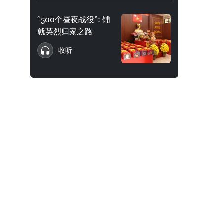
“500个昼夜战役”: 铺
就英烈归家之路
收听