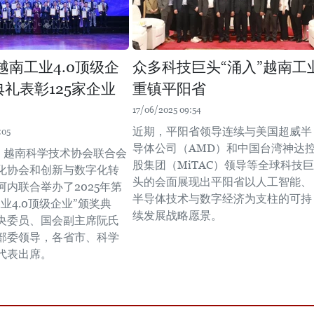
“越南工业4.0顶级企
众多科技巨头“涌入”越南工
典礼表彰125家企业
重镇平阳省
17/06/2025 09:54
近期，平阳省领导连续与美国超威半
:05
导体公司（AMD）和中国台湾神达
晚，越南科学技术协会联合会
股集团（MiTAC）领导等全球科技巨
化协会和创新与数字化转
头的会面展现出平阳省以人工智能、
河内联合举办了2025年第
半导体技术与数字经济为支柱的可持
业4.0顶级企业”颁奖典
续发展战略愿景。 ​
央委员、国会副主席阮氏
部委领导，各省市、科学
代表出席。