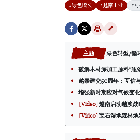
#绿色增长
#越南工业
#
绿色转型/循
破解木材深加工原料“瓶颈
越泰建交50周年：互信
增强新时期应对气候变
越南启动越澳战
宝石湿地森林焕