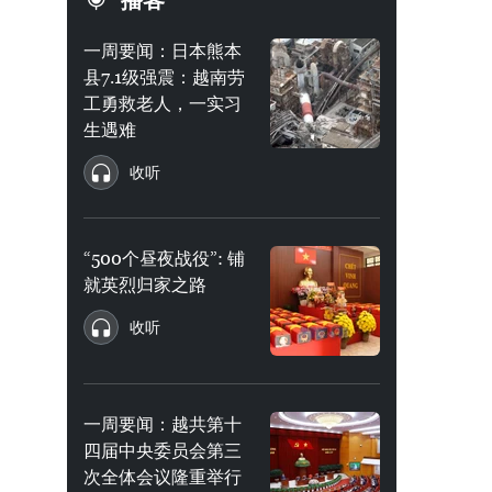
播客
一周要闻：日本熊本
县7.1级强震：越南劳
工勇救老人，一实习
生遇难
收听
“500个昼夜战役”: 铺
就英烈归家之路
收听
一周要闻：越共第十
四届中央委员会第三
次全体会议隆重举行