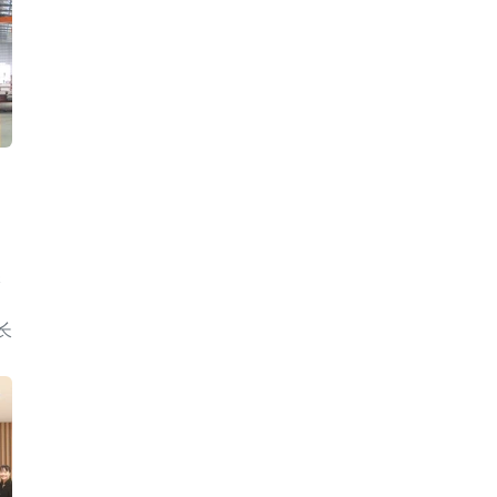
保
。
长