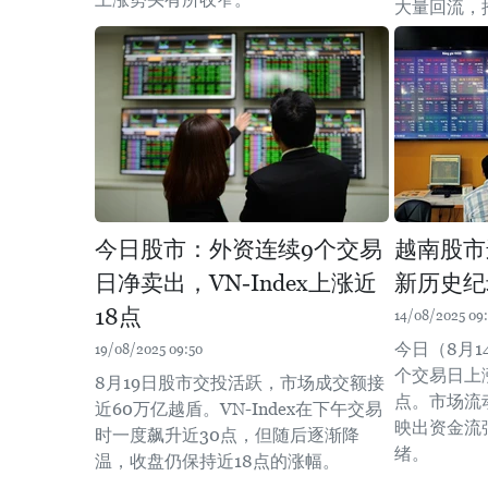
大量回流，
今日股市：外资连续9个交易
越南股市
日净卖出，VN-Index上涨近
新历史纪
18点
14/08/2025 09
今日（8月1
19/08/2025 09:50
个交易日上
8月19日股市交投活跃，市场成交额接
点。市场流
近60万亿越盾。VN-Index在下午交易
映出资金流
时一度飙升近30点，但随后逐渐降
绪。
温，收盘仍保持近18点的涨幅。