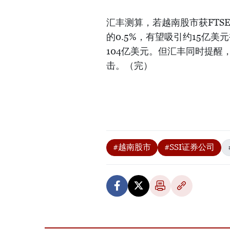
汇丰测算，若越南股市获FTSE升级
的0.5%，有望吸引约15亿
104亿美元。但汇丰同时提
击。（完）
#越南股市
#SSI证券公司