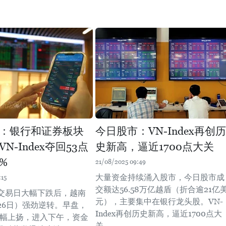
：银行和证券板块
今日股市：VN-Index再创历
N-Index夺回53点
史新高，逼近1700点大关
2%
21/08/2025 09:49
大量资金持续涌入股市，今日股市成
:15
交额达56.58万亿越盾（折合逾21亿
交易日大幅下跌后，越南
元），主要集中在银行龙头股。VN-
26日）强劲逆转。早盘，
Index再创历史新高，逼近1700点大
ex小幅上扬，进入下午，资金
关。