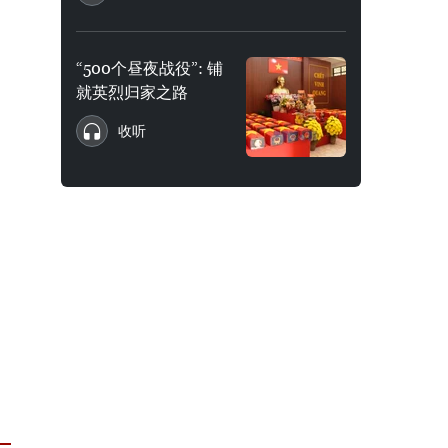
“500个昼夜战役”: 铺
就英烈归家之路
收听