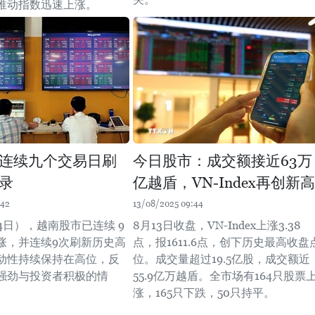
推动指数迅速上涨。
连续九个交易日刷
今日股市：成交额接近63万
录
亿越盾，VN-Index再创新高
:42
13/08/2025 09:44
4日），越南股市已连续 9
8月13日收盘，VN-Index上涨3.38
涨，并连续9次刷新历史高
点，报1611.6点，创下历史最高收盘
动性持续保持在高位，反
位。成交量超过19.5亿股，成交额近
强劲与投资者积极的情
55.9亿万越盾。全市场有164只股票
涨，165只下跌，50只持平。