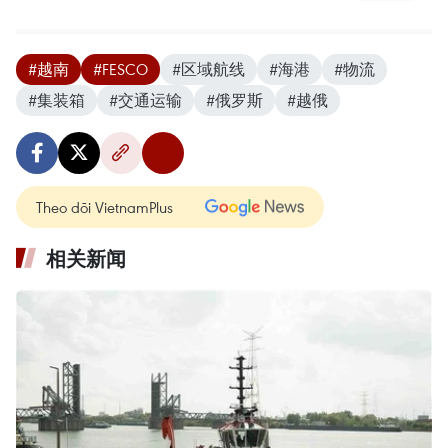
#越南
#FESCO
#区域航线
#海港
#物流
#集装箱
#交通运输
#俄罗斯
#越俄
Theo dõi VietnamPlus
相关新闻