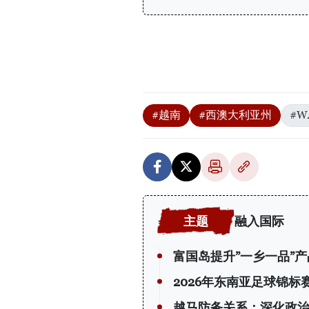
#越南
#西澳大利亚州
#W
融入国际
富国岛提升”一乡一品”
2026年东南亚足球锦
越马防务关系：深化政