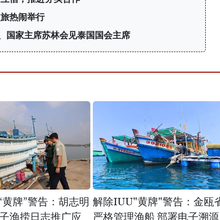
之旅热闹举行
、国家主席苏林会见泰国国会主席
U“黄牌”警告：胡志明
解除IUU"黄牌"警告：金瓯
子渔捞日志推广应
严格管理渔船 部署电子溯源