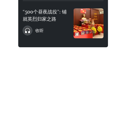
“500个昼夜战役”: 铺
就英烈归家之路
收听