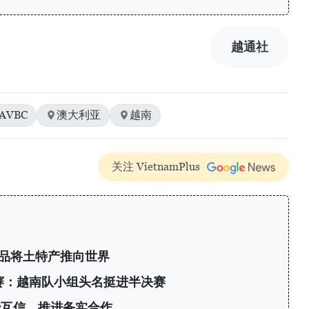
越通社
AVBC
澳大利亚
越南
关注 VietnamPlus
产品将土特产推向世界
标赛：越南队小组头名挺进半决赛
治互信，推进务实合作