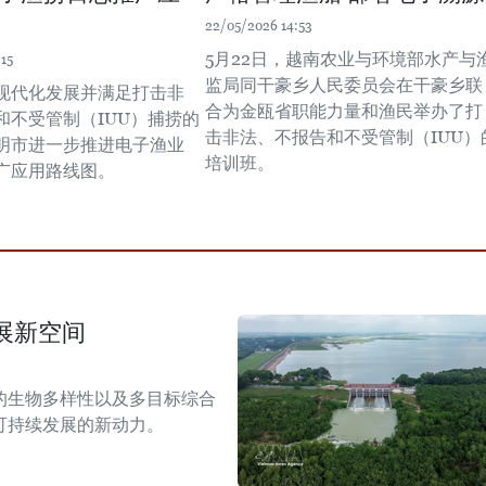
22/05/2026 14:53
5月22日，越南农业与环境部水产与
15
监局同干豪乡人民委员会在干豪乡联
现代化发展并满足打击非
合为金瓯省职能力量和渔民举办了打
和不受管制（IUU）捕捞的
击非法、不报告和不受管制（IUU）
明市进一步推进电子渔业
培训班。
广应用路线图。
展新空间
的生物多样性以及多目标综合
可持续发展的新动力。