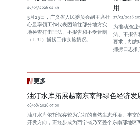
用
26/05/2026 02:49
5月25日，广义省人民委员会副主席杜
27/05/2026 20:
心显率领工作代表团前往部分地方实
为推动渔业
地检查打击非法、不报告和不受管制
法、不报告
（IUU）捕捞工作实施情况。
要求，胡志
捕捞日志推
更多
油汀水库拓展越南东南部绿色经济发
08/08/2026 07:00
油汀水库依托保存较为完好的自然生态环境、丰富
开发方向，正逐步成为西宁省乃至整个东南部地区