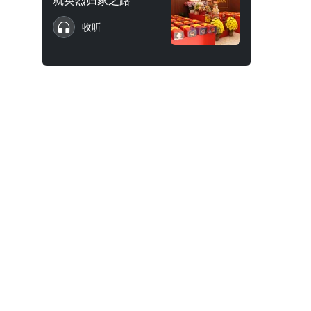
就英烈归家之路
收听