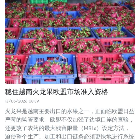
稳住越南火龙果欧盟市场准入资格
13/05/2026 08:39
火龙果是越南主要出口的水果之一，正面临欧盟日益
严苛的监管要求。欧盟不仅加强了边境口岸的查验，
还更改了农药的最大残留限量（MRLs）设定方法，
迫使整个生产、加工和出口链条必须更快地进行系统