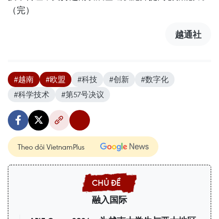
（完）
越通社
#越南
#欧盟
#科技
#创新
#数字化
#科学技术
#第57号决议
Theo dõi VietnamPlus
融入国际