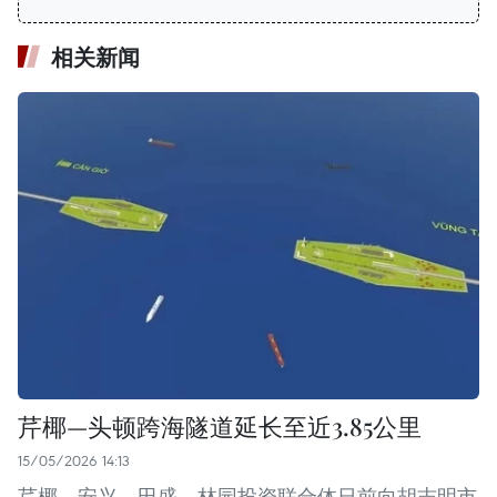
相关新闻
芹椰—头顿跨海隧道延长至近3.85公里
15/05/2026 14:13
芹椰－安兴－田盛－林园投资联合体日前向胡志明市