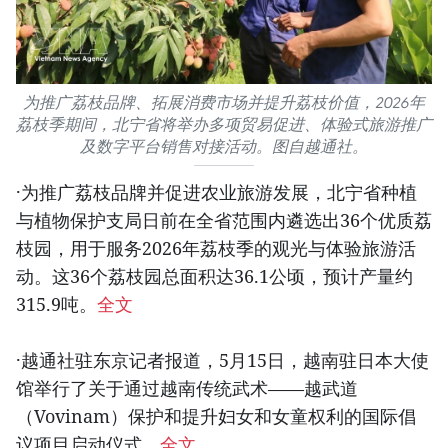
为推广荔枝品牌、拓展消费市场并提升荔枝价值，2026年
荔枝季期间，北宁省将举办多项贸易促进、体验式旅游推广
及数字平台销售对接活动。图自越通社。
·为推广荔枝品牌并促进农业旅游发展，北宁省种植
与植物保护支局日前在全省范围内遴选出36个优质荔
枝园，用于服务2026年荔枝季的观光与体验旅游活
动。这36个荔枝园总面积达36.1公顷，预计产量约
315.9吨。
全文
·越通社驻东京记者报道，5月15日，越南驻日本大使
馆举行了关于通过越南传统武术——越武道
（Vovinam）保护和提升妇女和女童权利的国际倡
议项目启动仪式。
全文