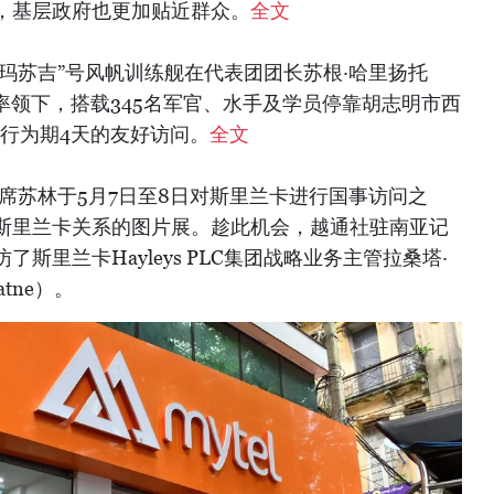
，基层政府也更加贴近群众。
全文
“毕玛苏吉”号风帆训练舰在代表团团长苏根·哈里扬托
o）中校的率领下，搭载345名军官、水手及学员停靠胡志明市西
进行为期4天的友好访问。
全文
席苏林于5月7日至8日对斯里兰卡进行国事访问之
斯里兰卡关系的图片展。趁此机会，越通社驻南亚记
斯里兰卡Hayleys PLC集团战略业务主管拉桑塔·
atne）。