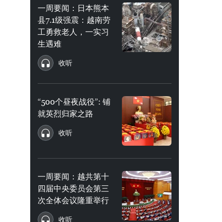
一周要闻：日本熊本
县7.1级强震：越南劳
工勇救老人，一实习
生遇难
收听
“500个昼夜战役”: 铺
就英烈归家之路
收听
一周要闻：越共第十
四届中央委员会第三
次全体会议隆重举行
收听