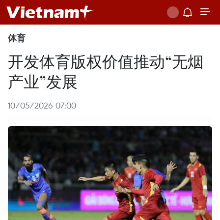
体育
开发体育版权价值推动“无烟
产业”发展
10/05/2026 07:00