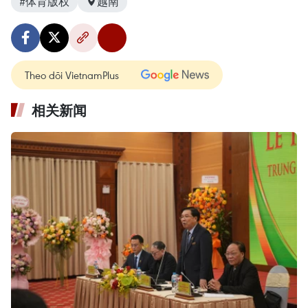
#体育版权
越南
Theo dõi VietnamPlus
相关新闻