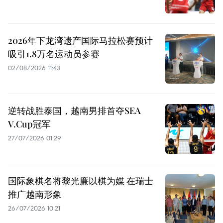
2026年下龙湾遗产国际马拉松赛预计
吸引1.8万名运动员参赛
02/08/2026 11:43
逆转战胜泰国，越南男排首夺SEA
V.Cup冠军
27/07/2026 01:29
国际象棋名将黎光廉以棋为媒 在瑞士
推广越南形象
26/07/2026 10:21