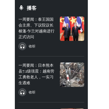
播客
一周要闻：泰王国国
会主席、下议院议长
梭蓬·乍兰对越南进行
正式访问
收听
一周要闻：日本熊本
县7.1级强震：越南劳
工勇救老人，一实习
生遇难
收听