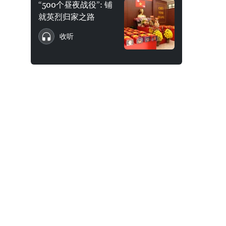
“500个昼夜战役”: 铺
就英烈归家之路
收听