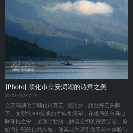
顺化市立安潟湖的诗意之美
09/03/2026 01:15
立安潟湖位于顺化市真云—陵姑乡，静卧海云关脚
下。面积约800公顷的半咸水潟湖，在雄伟的白马山
脉环抱之中，呈现出壮丽与静谧交织的诗意画卷。原
始而神秘的自然风貌，使其成为吸引游客前来体验与