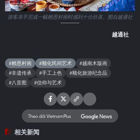
游客亲手完成一幅赖恩村画时感到十分欣喜。图自越通社
越通社
#赖恩村画
#顺化民间艺术
#越南木版画
#非遗传承
#手工上色
#顺化旅游纪念品
#八音图
#信仰与艺术
Theo dõi VietnamPlus
相关新闻