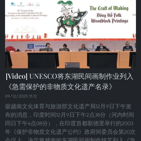
UNESCO将东湖民间画制作业列入
《急需保护的非物质文化遗产名录》
09/12/2025 15:12
据越南文化体育与旅游部文化遗产局12月9日下午发
布的消息，印度时间12月9日下午2点38分（河内时间
同日下午4点08分），在印度首都新德里举行的2003
年《保护非物质文化遗产公约》政府间委员会第20次
会议上，决定将越南的东湖民间画制作技艺列入《急