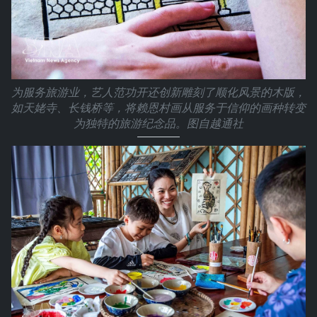
为服务旅游业，艺人范功开还创新雕刻了顺化风景的木版，
如天姥寺、长钱桥等，将赖恩村画从服务于信仰的画种转变
为独特的旅游纪念品。图自越通社