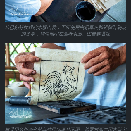
从已刻好纹样的木版出发，工匠使用由稻草灰和银树叶制成
的黑墨，均匀地印在画纸表面。图自越通社
与采用多版套色的其他民间画种不同，赖恩村画先用木版定