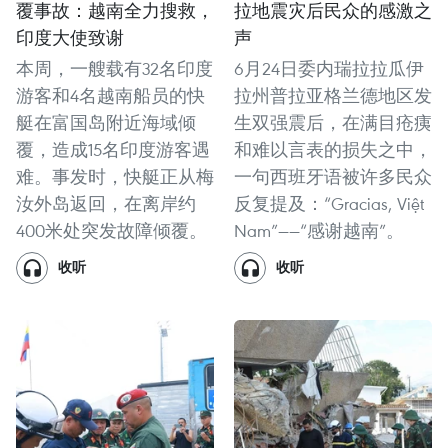
覆事故：越南全力搜救，
拉地震灾后民众的感激之
印度大使致谢
声
本周，一艘载有32名印度
6月24日委内瑞拉拉瓜伊
游客和4名越南船员的快
拉州普拉亚格兰德地区发
艇在富国岛附近海域倾
生双强震后，在满目疮痍
覆，造成15名印度游客遇
和难以言表的损失之中，
难。事发时，快艇正从梅
一句西班牙语被许多民众
汝外岛返回，在离岸约
反复提及：“Gracias, Việt
400米处突发故障倾覆。
Nam”——“感谢越南”。
收听
收听