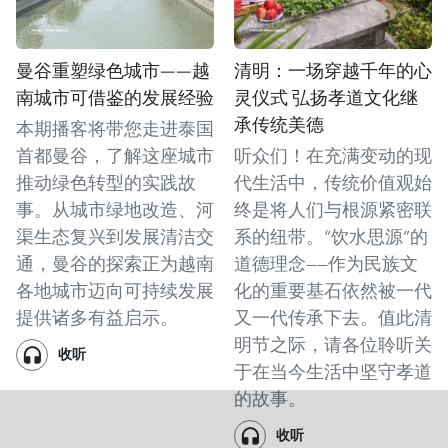
曼谷重塑绿色城市——越
清明：一场穿越千年的心
南城市可借鉴的发展经验
灵仪式 弘扬孝道文化继
承传统美德
本期播客将带您走进泰国
首都曼谷，了解这座城市
听众们！在充满变动的现
推动绿色转型的实践故
代生活中，传统价值观始
事。从城市绿地改造、河
终是将人们与根源紧密联
渠生态复兴到发展清洁交
系的纽带。“饮水思源”的
通，曼谷的探索正为越南
道德理念——作为民族文
各地城市迈向可持续发展
化的重要基石依然被一代
提供诸多有益启示。
又一代传承下去。值此清
明节之际，请各位聆听关
收听
于在当今生活中坚守孝道
的故事。
收听