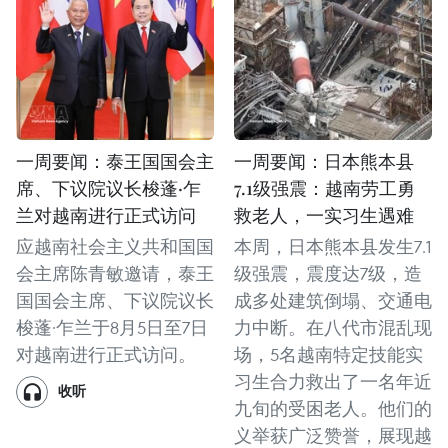
一周要闻：泰王国国会主
一周要闻：日本熊本县
席、下议院议长梭蓬·乍
7.1级强震：越南劳工勇
兰对越南进行正式访问
救老人，一实习生遇难
应越南社会主义共和国国
本周，日本熊本县发生7.1
会主席陈青敏邀请，泰王
级强震，震度达7级，造
国国会主席、下议院议长
成多处建筑倒塌、交通电
梭蓬·乍兰于8月5日至7日
力中断。在八代市混乱现
对越南进行正式访问。
场，5名越南特定技能实
习生合力救出了一名年近
收听
九旬的受困老人。他们的
义举获广泛赞誉，展现越