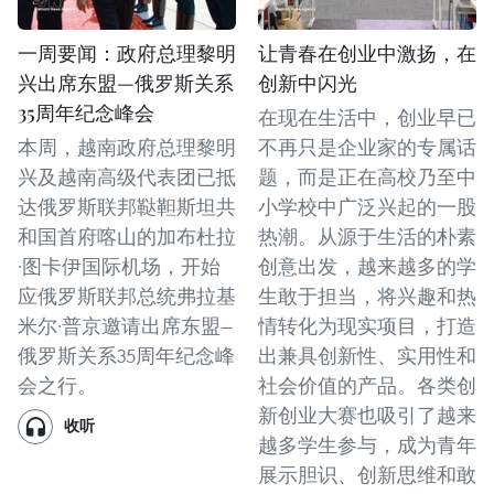
一周要闻：政府总理黎明
让青春在创业中激扬，在
兴出席东盟—俄罗斯关系
创新中闪光
35周年纪念峰会
在现在生活中，创业早已
本周，越南政府总理黎明
不再只是企业家的专属话
兴及越南高级代表团已抵
题，而是正在高校乃至中
达俄罗斯联邦鞑靼斯坦共
小学校中广泛兴起的一股
和国首府喀山的加布杜拉
热潮。从源于生活的朴素
·图卡伊国际机场，开始
创意出发，越来越多的学
应俄罗斯联邦总统弗拉基
生敢于担当，将兴趣和热
米尔·普京邀请出席东盟—
情转化为现实项目，打造
俄罗斯关系35周年纪念峰
出兼具创新性、实用性和
会之行。
社会价值的产品。各类创
新创业大赛也吸引了越来
收听
越多学生参与，成为青年
展示胆识、创新思维和敢