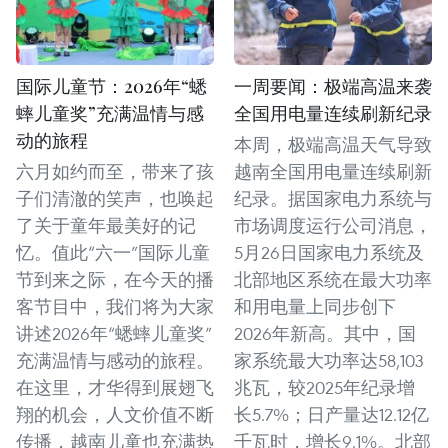
国际儿童节：2026年“蟋
一周要闻：极端高温来袭
蟀儿童奖”充满温情与感
全国用电量连续刷新纪录
动的旅程
本周，极端高温天气导致
六月如约而至，带来了孩
越南全国用电量连续刷新
子们清澈的笑声，也唤起
纪录。据国家电力系统与
了关于童年最美好的记
市场调度运行公司消息，
忆。值此“六一”国际儿童
5月26日国家电力系统及
节到来之际，在今天的播
北部地区系统在最大功率
客节目中，我们将为大家
和用电量上同步创下
讲述2026年“蟋蟀儿童奖”
2026年新高。其中，国
充满温情与感动的旅程。
家系统最大功率达58,103
在这里，才华得到展翅飞
兆瓦，较2025年纪录增
翔的机会，人文价值不断
长5.7%；日产量达12.12亿
传播，越南儿童也充满热
千瓦时，增长9.1%。北部