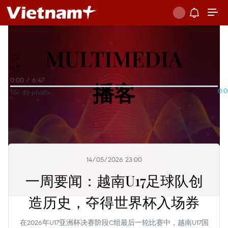
MULTIMEDIA
0:00
/
6:47
播客
0:
Tốc độ phát
1x
14/05/2026 23:00
一周要闻：越南U17足球队创
造历史，夺得世界杯入场券
在2026年U17亚洲杯决赛阶段C组最后一轮比赛中，越南U17国