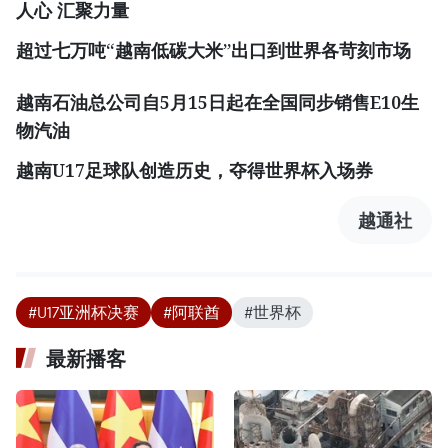
人心
汇聚力量
超过七万吨
“越南低碳大米”出口到世界各苛刻市场
越南石油总公司
自
5月15日起在全国同步销售E10生
物汽油
越南
U17足球队创造历史，夺得世界杯入场
券
越通社
#U17亚洲杯决赛
#阿联酋
#世界杯
最新播客