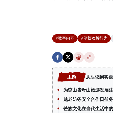
#数字内容
#侵权盗版行为
从决议到实践
为谅山省母山旅游发展
越老防务安全合作日益
芒族文化在当代生活中