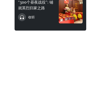
“500个昼夜战役”: 铺
就英烈归家之路
收听