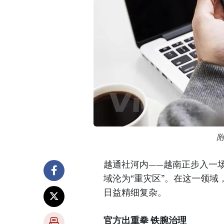
越通社河内——越南正步入一
域沦为“重灾区”。在这一领
日益精细复杂。
官方出重拳 铁腕治理