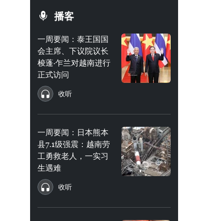
播客
一周要闻：泰王国国
会主席、下议院议长
梭蓬·乍兰对越南进行
正式访问
收听
一周要闻：日本熊本
县7.1级强震：越南劳
工勇救老人，一实习
生遇难
收听