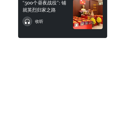
“500个昼夜战役”: 铺
就英烈归家之路
收听