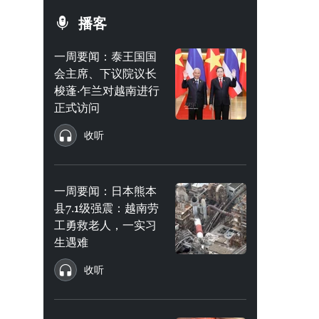
播客
一周要闻：泰王国国
会主席、下议院议长
梭蓬·乍兰对越南进行
正式访问
收听
一周要闻：日本熊本
县7.1级强震：越南劳
工勇救老人，一实习
生遇难
收听