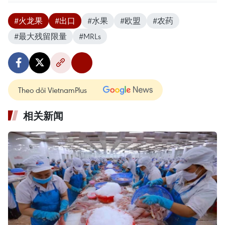
#火龙果
#出口
#水果
#欧盟
#农药
#最大残留限量
#MRLs
Theo dõi VietnamPlus
相关新闻