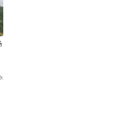
场
在永
落