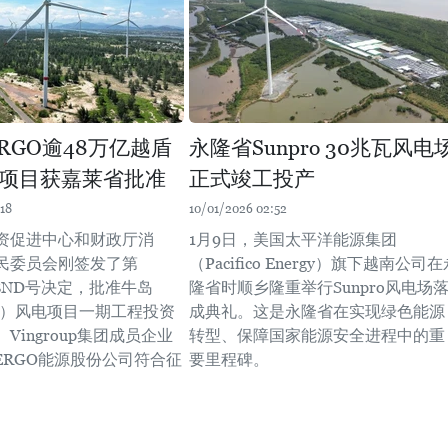
ERGO逾48万亿越盾
永隆省Sunpro 30兆瓦风电
项目获嘉莱省批准
正式竣工投产
18
10/01/2026 02:52
资促进中心和财政厅消
1月9日，美国太平洋能源集团
民委员会刚签发了第
（Pacifico Energy）旗下越南公司
-UBND号决定，批准牛岛
隆省时顺乡隆重举行Sunpro风电场
râu）风电项目一期工程投资
成典礼。这是永隆省在实现绿色能源
Vingroup集团成员企业
转型、保障国家能源安全进程中的重
NERGO能源股份公司符合征
要里程碑。
。