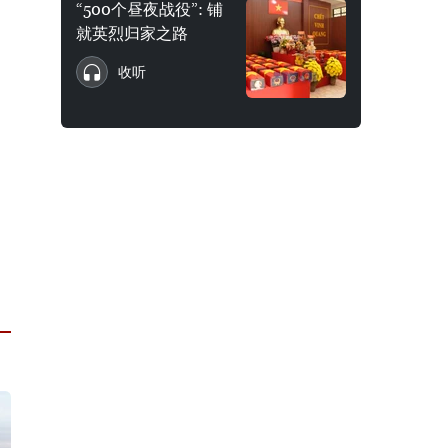
“500个昼夜战役”: 铺
就英烈归家之路
收听