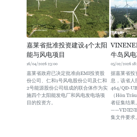
嘉莱省批准投资建设4个太阳
VINEN
能与风电项目
牛岛风电
16/04/2026 23:00
05/02/2026 18:
嘉莱省政府已决定批准由EMI投资股
据嘉莱省投
份公司、仁和1号风电股份公司及仁和
息，该省人
2号能源股份公司组成的联合体作为实
464/QĐ
施四个太阳能发电厂和风电发电场项
（Hòn T
目的投资方。
者征集结果。
——VINE
集文件要求