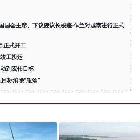
国国会主席、下议院议长梭蓬·乍兰对越南进行正式
目正式开工
罐竣工投运
行动到宏伟目标
目标消除“瓶颈”