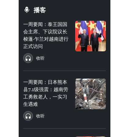
播客
一周要闻：泰王国国
会主席、下议院议长
梭蓬·乍兰对越南进行
正式访问
收听
一周要闻：日本熊本
县7.1级强震：越南劳
工勇救老人，一实习
生遇难
收听