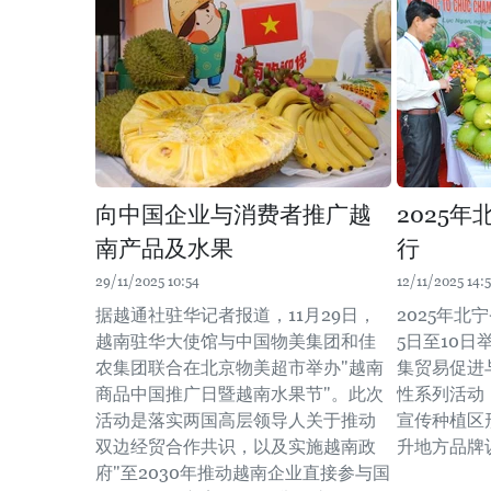
向中国企业与消费者推广越
2025
南产品及水果
行
29/11/2025 10:54
12/11/2025 14:
据越通社驻华记者报道，11月29日，
2025年北
越南驻华大使馆与中国物美集团和佳
5日至10
农集团联合在北京物美超市举办"越南
集贸易促进
商品中国推广日暨越南水果节"。此次
性系列活动
活动是落实两国高层领导人关于推动
宣传种植区
双边经贸合作共识，以及实施越南政
升地方品牌
府"至2030年推动越南企业直接参与国