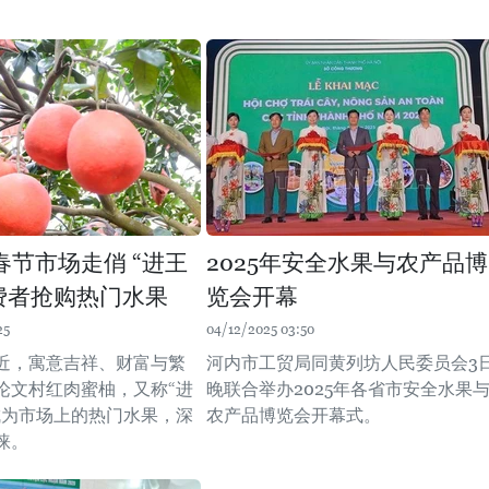
春节市场走俏 “进王
2025年安全水果与农产品博
费者抢购热门水果
览会开幕
25
04/12/2025 03:50
近，寓意吉祥、财富与繁
河内市工贸局同黄列坊人民委员会3
论文村红肉蜜柚，又称“进
晚联合举办2025年各省市安全水果
成为市场上的热门水果，深
农产品博览会开幕式。
睐。