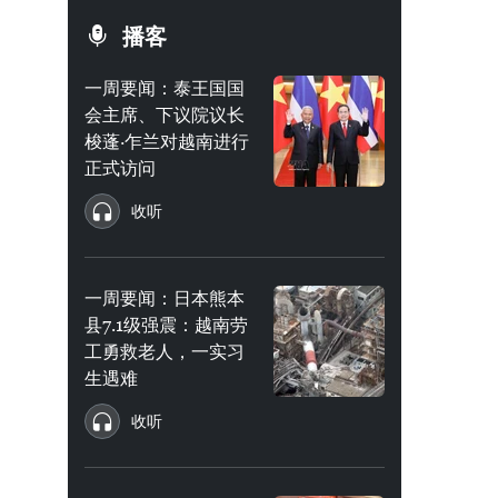
播客
一周要闻：泰王国国
会主席、下议院议长
梭蓬·乍兰对越南进行
正式访问
收听
一周要闻：日本熊本
县7.1级强震：越南劳
工勇救老人，一实习
生遇难
收听