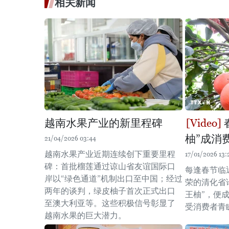
相关新闻
越南水果产业的新里程碑
柚”成消
21/04/2026 03:44
越南水果产业近期连续创下重要里程
17/01/2026 13:
碑：首批榴莲通过谅山省友谊国际口
每逢春节临
岸以“绿色通道”机制出口至中国；经过
荣的清化省
两年的谈判，绿皮柚子首次正式出口
王柚”，便
至澳大利亚等。这些积极信号彰显了
受消费者青
越南水果的巨大潜力。