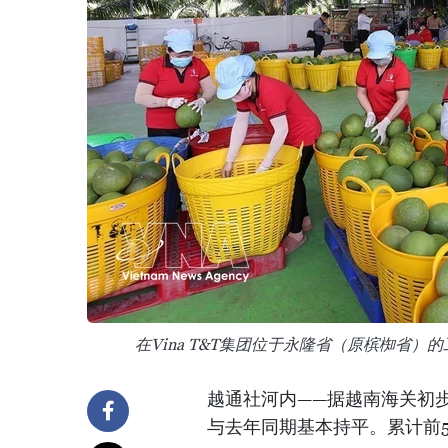
在Vina T&T集团位于永隆省（原槟椥省
越通社河内——据越南海关初步统
与去年同期基本持平。累计前5