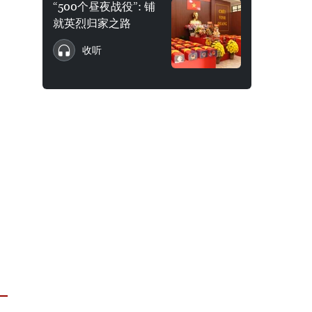
“500个昼夜战役”: 铺
就英烈归家之路
收听