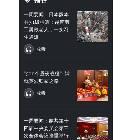
播客
一周要闻：日本熊本
县7.1级强震：越南劳
工勇救老人，一实习
生遇难
收听
“500个昼夜战役”: 铺
就英烈归家之路
收听
一周要闻：越共第十
四届中央委员会第三
次全体会议隆重举行