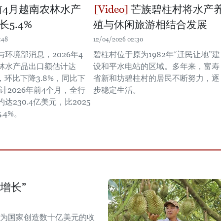
年前4月越南农林水产
芒族碧柱村将水产
5.4%
殖与休闲旅游相结合发展
:48
12/04/2026 02:30
环境部消息，2026年4
碧柱村位于原为1982年“迁民让地”建
林水产品出口额估计达
设和平水电站的区域。多年来，富寿
元，环比下降3.8%，同比下
省新和坊碧柱村的居民不断努力，逐
累计2026年前4个月，全行
步稳定生活。
达230.4亿美元，比2025
.4%。
增长”
能为国家创造数十亿美元的收