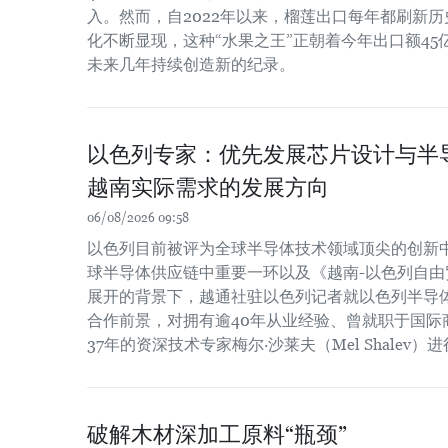
入。然而，自2022年以来，榴莲出口每年都刷新
化不断显现，这种“水果之王”正朝着今年出口额4
未来几年持续创造新的纪录。
以色列专家：优先发展芯片设计与半
越南实际需求的发展方向
06/08/2026 09:58
以色列目前被评为全球半导体技术领域顶尖的创新
球半导体供应链中重要一环以及《越南-以色列自由贸
展开的背景下，越通社驻以色列记者就以色列半导
合作前景，对拥有逾40年从业经验、曾就职于国际
37年的资深技术专家梅尔·沙莱夫（Mel Shalev）
破解木材深加工原料“瓶颈”