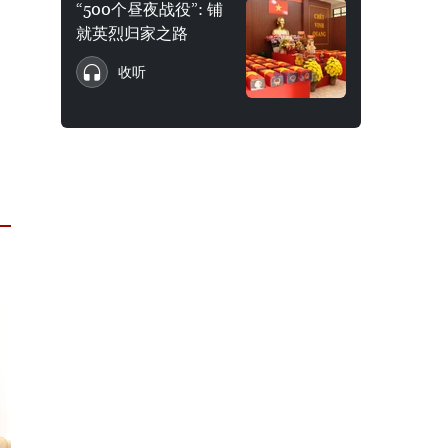
“500个昼夜战役”: 铺
就英烈归家之路
收听