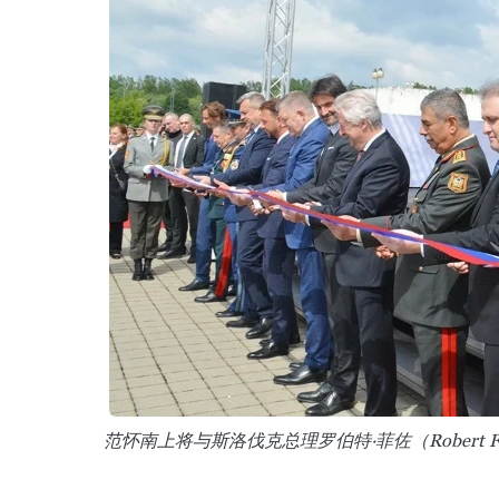
范怀南上将与斯洛伐克总理罗伯特·菲佐（Robert