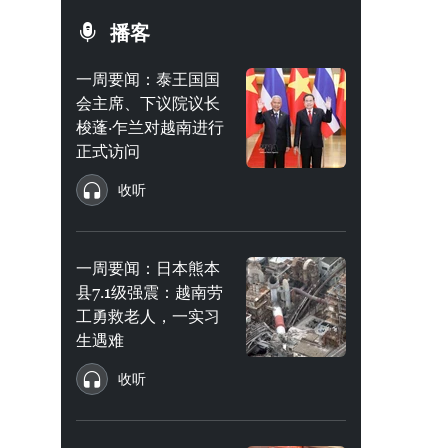
播客
一周要闻：泰王国国
会主席、下议院议长
梭蓬·乍兰对越南进行
正式访问
收听
一周要闻：日本熊本
县7.1级强震：越南劳
工勇救老人，一实习
生遇难
收听