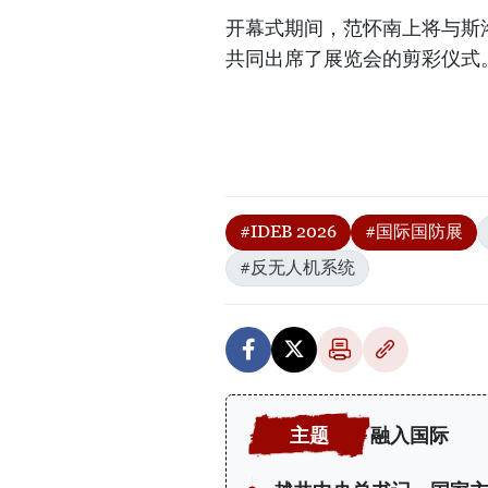
开幕式期间，范怀南上将与斯洛伐
共同出席了展览会的剪彩仪式
#IDEB 2026
#国际国防展
#反无人机系统
融入国际