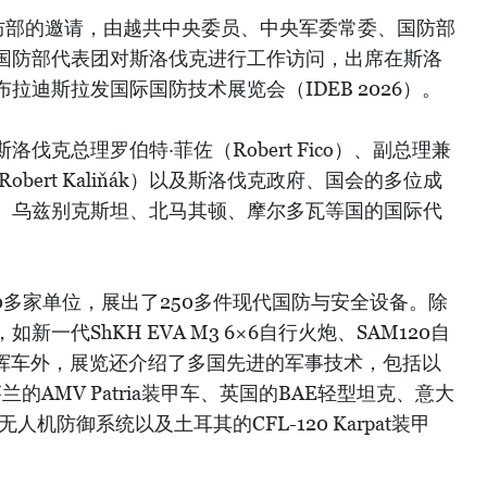
防部的邀请，由越共中央委员、中央军委常委、国防部
国防部代表团对斯洛伐克进行工作访问，出席在斯洛
拉迪斯拉发国际国防技术展览会（IDEB 2026）。
伐克总理罗伯特·菲佐（Robert Fico）、副总理兼
bert Kaliňák）以及斯洛伐克政府、国会的多位成
、乌兹别克斯坦、北马其顿、摩尔多瓦等国的国际代
50多家单位，展出了250多件现代国防与安全设备。除
一代ShKH EVA M3 6×6自行火炮、SAM120自
动指挥车外，展览还介绍了多国先进的军事技术，包括以
芬兰的AMV Patria装甲车、英国的BAE轻型坦克、意大
EP反无人机防御系统以及土耳其的CFL-120 Karpat装甲