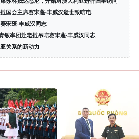
主席苏林抵达悉尼，开始对澳大利亚进行国事访问
挝国会主席赛宋蓬·丰威汉逝世致唁电
赛宋蓬·丰威汉同志
青敏率团赴老挝吊唁赛宋蓬·丰威汉同志
利亚关系的新动力