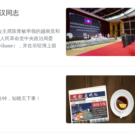
汉同志
会主席陈青敏率领的越南党和
挝人民革命党中央政治局委
mvihane），并在吊唁簿上留
分钟，知晓天下事！