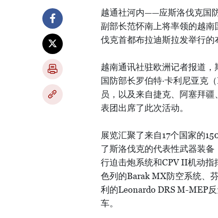
越通社河内——应斯洛伐克国
副部长范怀南上将率领的越南
伐克首都布拉迪斯拉发举行的布
越南通讯社驻欧洲记者报道，斯洛
国防部长罗伯特·卡利尼亚克（Ro
员，以及来自捷克、阿塞拜疆
表团出席了此次活动。
展览汇聚了来自17个国家的1
了斯洛伐克的代表性武器装备，如新
行迫击炮系统和CPV II机
色列的Barak MX防空系统、
利的Leonardo DRS M-M
车。