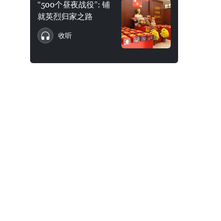
“500个昼夜战役”: 铺
就英烈归家之路
收听