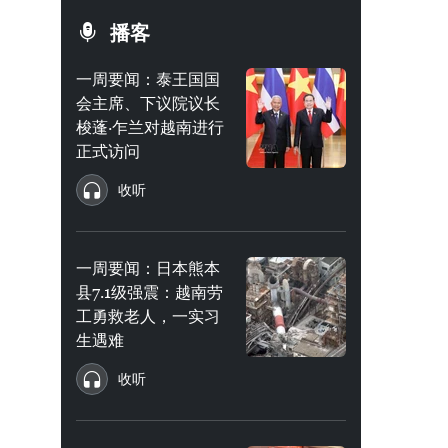
播客
一周要闻：泰王国国
会主席、下议院议长
梭蓬·乍兰对越南进行
正式访问
收听
一周要闻：日本熊本
县7.1级强震：越南劳
工勇救老人，一实习
生遇难
收听