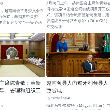
5月19日上午，越南国会主席陈青敏
15
河内出席1A国道空间轴线项目开工仪
下午，越南国会常务委员会在
式。该项目结合城市整治与重建，建
行仪式，向越共中央委
设路段从一环路至求冶（Cầu Giẽ）
主席阮尹英授予一等劳动
立交枢纽。
主席陈青敏：革新
越南领导人向匈牙利领导人
导、管理和组织工
致贺电
15/05/2026 03:41
值此马扎尔·彼得（Magyar Péter）
:39