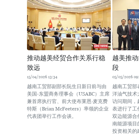
推动越美经贸合作关系行稳
越美推动
致远
段
15/04/2026 13:34
05/05/2026 09
越南工贸部副部长阮生日新日前与由
越南工贸部
美国-东盟商务理事会（USABC）主席
洋油气技术
兼首席执行官、前大使布莱恩·麦克费
访问期间，
特斯（Brian McFeeters）率领的企业
表进行了工
代表团举行工作会谈。
双边能源合
南能源项目
投资相关的