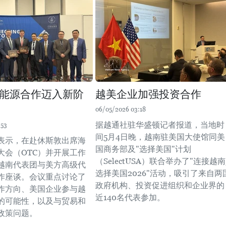
能源合作迈入新阶
越美企业加强投资合作
06/05/2026 03:18
据越通社驻华盛顿记者报道，当地时
:53
间5月4日晚，越南驻美国大使馆同美
表示，在赴休斯敦出席海
国商务部及"选择美国"计划
大会（OTC）并开展工作
（SelectUSA）联合举办了"连接越南
越南代表团与美方高级代
选择美国2026"活动，吸引了来自两
作座谈。会议重点讨论了
政府机构、投资促进组织和企业界的
作方向、美国企业参与越
近140名代表参加。
的可能性，以及与贸易和
政策问题。