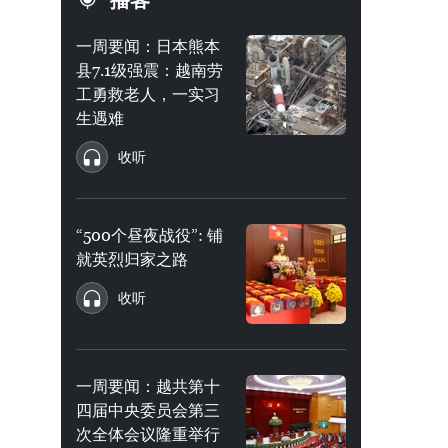
播客
一周要闻：日本熊本
县7.1级强震：越南劳
工勇救老人，一实习
生遇难
收听
“500个昼夜战役”: 铺
就英烈归家之路
收听
一周要闻：越共第十
四届中央委员会第三
次全体会议隆重举行