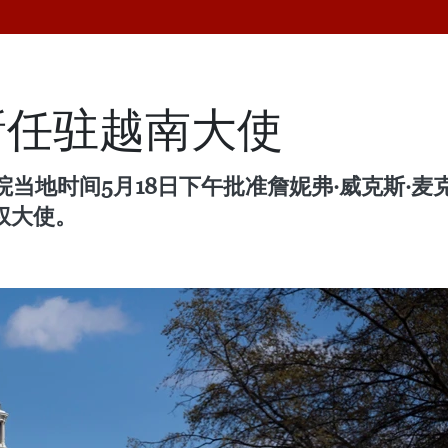
新任驻越南大使
时间5月18日下午批准詹妮弗·威克斯·麦克纳马拉（
全权大使。