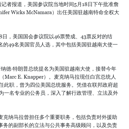
记者报道，美国参议院当地时间5月18日下午批准詹
fer Wicks McNamara）出任美国驻越南特命全权大
18日，美国国会参议院以46票赞成、43票反对的结
名的49名美国官员人选，其中包括美国驻越南大使一
唐纳德·特朗普总统提名为美国驻越南大使，接替今年
arc E. Knapper）。麦克纳马拉现任白宫总统人
担任此职，曾为四位美国总统服务。凭借在联邦政府超
价为一名专业的公务员，深入了解行政管理、立法及外
麦克纳马拉曾担任多个重要职务，包括负责对外援助
事务的副部长的立法与公共事务高级顾问，以及负责