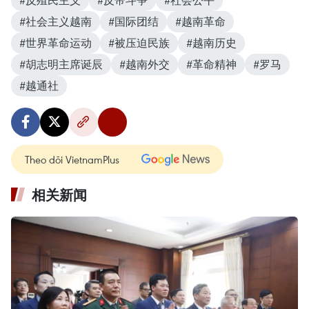
#社会主义越南
#国际团结
#越南革命
#世界革命运动
#被压迫民族
#越南历史
#胡志明主席诞辰
#越南外交
#革命精神
#罗马
#越通社
Theo dõi VietnamPlus
相关新闻