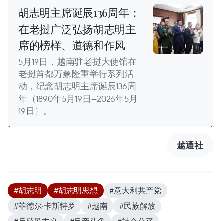
胡志明主席诞辰136周年：
在老挝广泛弘扬胡志明主
席的榜样、道德和作风
5月19日，越南驻老挝大使馆在
老挝首都万象隆重举行系列活
动，纪念胡志明主席诞辰136周
年（1890年5月19日—2026年5月
19日）。
越通社
#胡志明
#胡志明思想
#意大利共产党
#菲德尔·卡斯特罗
#越南
#民族解放
#反殖民主义
#反帝斗争
#社会公平