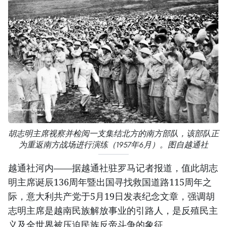
胡志明主席视察并检阅一支集结北方的南方部队，该部队正
为重返南方战场进行演练（1957年6月）。图自越通社
越通社河内——据越通社驻罗马记者报道，值此胡志
明主席诞辰136周年暨出国寻找救国道路115周年之
际，意大利共产党于5月19日发表纪念文章，强调胡
志明主席是越南民族解放事业的引路人，是反殖民主
义及全世界被压迫民族反帝斗争的象征。