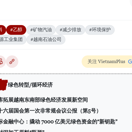
料
#乙醇
#矿物汽油
#减少排放
#环境保护
源工业集团
#越南石油公司
关注 VietnamPlus
绿色转型/循环经济
库拓展越南东南部绿色经济发展新空间
十六届国会第一次非常规会议公报（第5号）
金融中心：撬动 7000 亿美元绿色资金的“新钥匙”