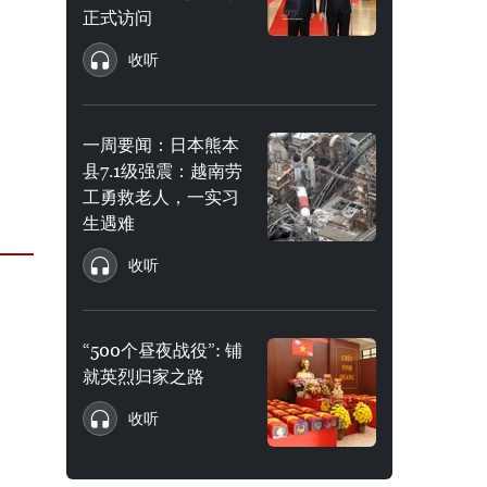
正式访问
收听
一周要闻：日本熊本
县7.1级强震：越南劳
工勇救老人，一实习
生遇难
收听
“500个昼夜战役”: 铺
就英烈归家之路
收听