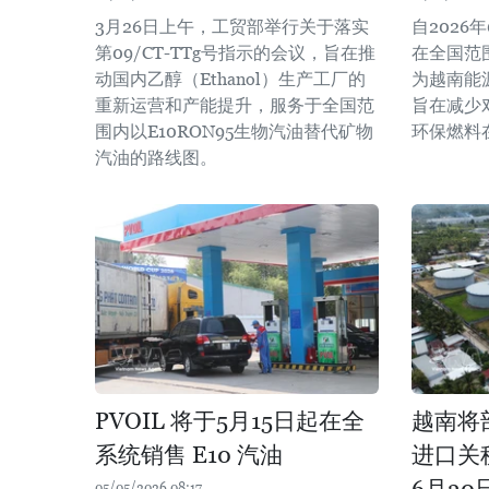
3月26日上午，工贸部举行关于落实
自2026
第09/CT-TTg号指示的会议，旨在推
在全国范
动国内乙醇（Ethanol）生产工厂的
为越南能
重新运营和产能提升，服务于全国范
旨在减少
围内以E10RON95生物汽油替代矿物
环保燃料
汽油的路线图。
PVOIL 将于5月15日起在全
越南将
系统销售 E10 汽油
进口关
6月30
05/05/2026 08:17