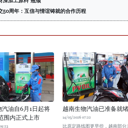
材深加工原料“瓶颈”
交50周年：互信与情谊铸就的合作历程
物汽油自6月1日起将
越南生物汽油已准备就
范围内正式上市
14/05/2026 07:22
比原定路线图更早些，越南部分
09:23