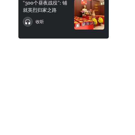
“500个昼夜战役”: 铺
就英烈归家之路
收听