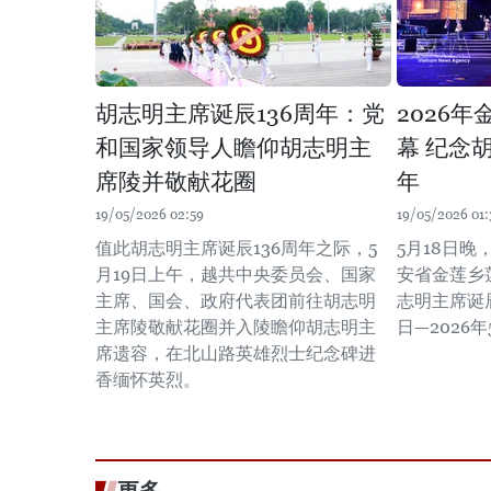
胡志明主席诞辰136周年：党
2026
和国家领导人瞻仰胡志明主
幕 纪念
席陵并敬献花圈
年
19/05/2026 02:59
19/05/2026 01:
值此胡志明主席诞辰136周年之际，5
5月18日晚
月19日上午，越共中央委员会、国家
安省金莲乡
主席、国会、政府代表团前往胡志明
志明主席诞辰
主席陵敬献花圈并入陵瞻仰胡志明主
日—2026年
席遗容，在北山路英雄烈士纪念碑进
香缅怀英烈。