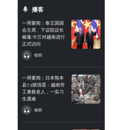
播客
一周要闻：泰王国国
会主席、下议院议长
梭蓬·乍兰对越南进行
正式访问
收听
一周要闻：日本熊本
县7.1级强震：越南劳
工勇救老人，一实习
生遇难
收听