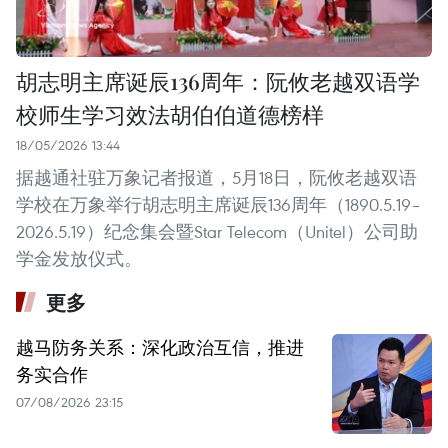
胡志明主席诞辰136周年：阮攸老越双语学
校师生学习效法胡伯伯道德榜样
18/05/2026 13:44
据越通社驻万象记者报道，5月18日，阮攸老越双语
学校在万象举行胡志明主席诞辰136周年（1890.5.19–
2026.5.19）纪念集会暨Star Telecom（Unitel）公司助
学金发放仪式。
更多
越马防务关系：深化政治互信，推进
务实合作
07/08/2026 23:15