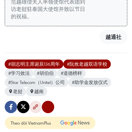
范越雄偕夫人率领使馆代表团到
访老挝驻泰国大使馆并致以节日
的祝福。
越通社
#胡志明主席诞辰136周年
#阮攸老越双语学校
#学习效法
#胡伯伯
#道德榜样
#Star Telecom（Unitel）公司
#助学金发放仪式
老挝
越南
Theo dõi VietnamPlus