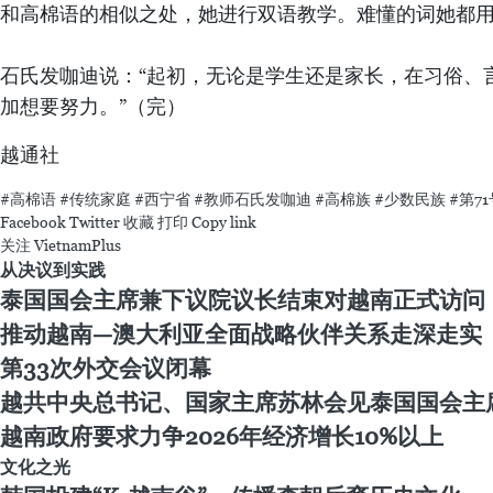
和高棉语的相似之处，她进行双语教学。难懂的词她都
石氏发咖迪说：“起初，无论是学生还是家长，在习俗、
加想要努力。”（完）
越通社
#高棉语
#传统家庭
#西宁省
#教师石氏发咖迪
#高棉族
#少数民族
#第7
Facebook
Twitter
收藏
打印
Copy link
关注 VietnamPlus
从决议到实践
泰国国会主席兼下议院议长结束对越南正式访问
推动越南—澳大利亚全面战略伙伴关系走深走实
第33次外交会议闭幕
越共中央总书记、国家主席苏林会见泰国国会主
越南政府要求力争2026年经济增长10%以上
文化之光