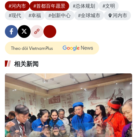
#河内市
#首都百年愿景
#总体规划
#文明
#现代
#幸福
#创新中心
#全球城市
河内市
Theo dõi VietnamPlus
相关新闻