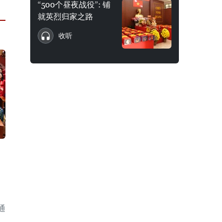
“500个昼夜战役”: 铺
就英烈归家之路
收听
通