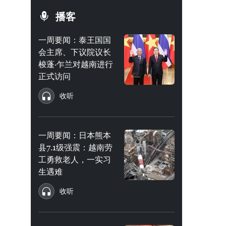
播客
一周要闻：泰王国国
会主席、下议院议长
梭蓬·乍兰对越南进行
正式访问
收听
一周要闻：日本熊本
县7.1级强震：越南劳
工勇救老人，一实习
生遇难
收听