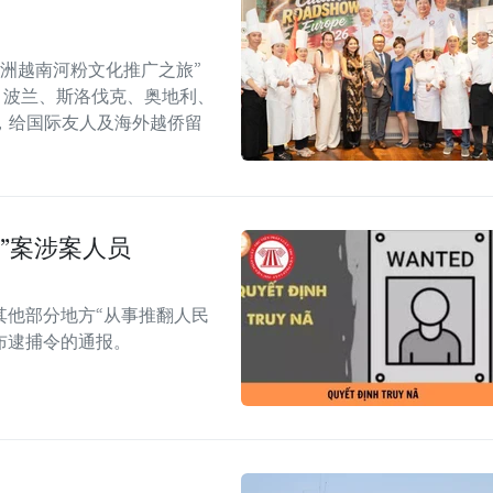
年欧洲越南河粉文化推广之旅”
6）在捷克、波兰、斯洛伐克、奥地利、
，给国际友人及海外越侨留
”案涉案人员
其他部分地方“从事推翻人民
布逮捕令的通报。