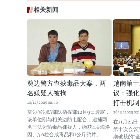
相关新闻
奠边警方查获毒品大案，两
越南第十
名嫌疑人被拘
议：强化
打击机制
10/12/2025 02:40
奠边省边防部队指挥部12月9日透露，
26/11/2025 02:
该单位刚与相关边防屯配合，逮捕两
在11月25
名非法运输毒品嫌疑人，缴获4块海洛
第十次会议
因、3.6粒合成毒品和1公斤鸦片。
期破获的“金