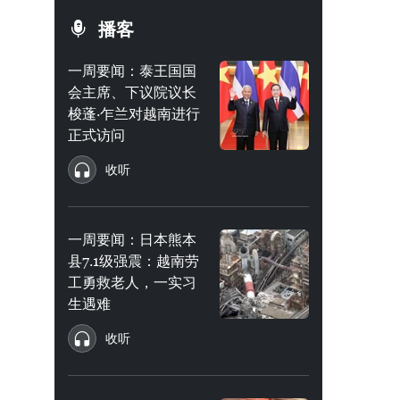
播客
一周要闻：泰王国国
会主席、下议院议长
梭蓬·乍兰对越南进行
正式访问
收听
一周要闻：日本熊本
县7.1级强震：越南劳
工勇救老人，一实习
生遇难
收听