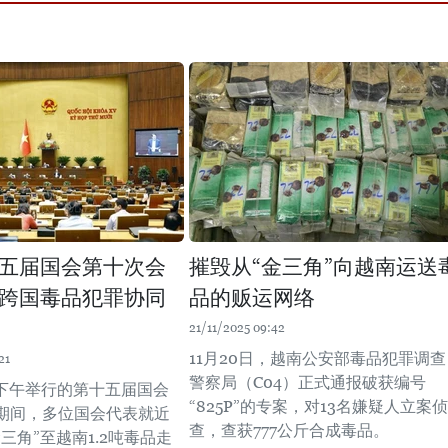
五届国会第十次会
摧毁从“金三角”向越南运送
跨国毒品犯罪协同
品的贩运网络
21/11/2025 09:42
11月20日，越南公安部毒品犯罪调查
21
警察局（C04）正式通报破获编号
日下午举行的第十五届国会
“825P”的专案，对13名嫌疑人立案侦
期间，多位国会代表就近
查，查获777公斤合成毒品。
三角”至越南1.2吨毒品走