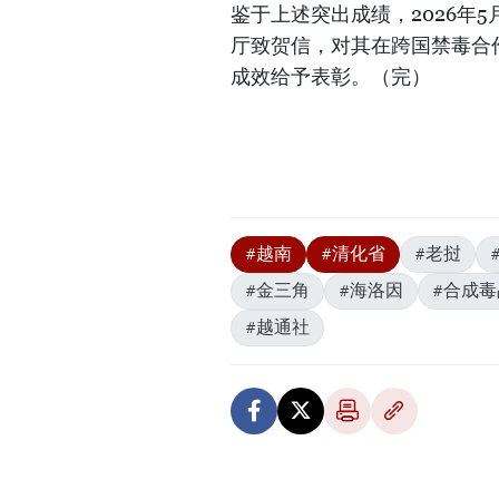
鉴于上述突出成绩，2026年
厅致贺信，对其在跨国禁毒合
成效给予表彰。（完）
#越南
#清化省
#老挝
#金三角
#海洛因
#合成毒
#越通社