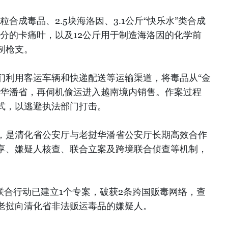
粒合成毒品、2.5块海洛因、3.1公斤“快乐水”类合成
成分的卡痛叶，以及12公斤用于制造海洛因的化学前
制枪支。
们利用客运车辆和快递配送等运输渠道，将毒品从“金
至华潘省，再伺机偷运进入越南境内销售。作案过程
式，以逃避执法部门打击。
，是清化省公安厅与老挝华潘省公安厅长期高效合作
享、嫌疑人核查、联合立案及跨境联合侦查等机制，
过联合行动已建立1个专案，破获2条跨国贩毒网络，查
从老挝向清化省非法贩运毒品的嫌疑人。