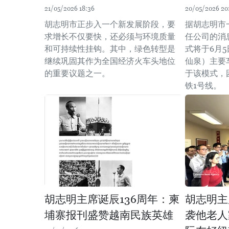
21/05/2026 18:36
20/05/2026 20
胡志明市正步入一个新发展阶段，要
据胡志明市
求增长不仅要快，还必须与环境质量
任公司的消息
和可持续性挂钩。其中，绿色转型是
式将于6月
继续巩固其作为全国经济火车头地位
仙泉）主要
的重要议题之一。
于该模式，
铁1号线。
胡志明主席诞辰136周年：柬
胡志明主
埔寨报刊盛赞越南民族英雄
袭他老人