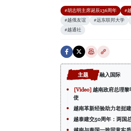
#胡志明主席诞辰136周年
#
#越俄友谊
#远东联邦大学
#越通社
融入国际
越南政府总理黎
使
越南革新经验助力老挝
越泰建交50周年：两国
越南与泰国一致同意实质