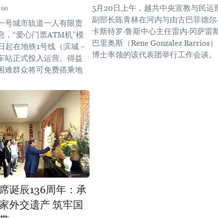
5月20日上午，越共中央宣教与民运
:00
副部长陈青林在河内与由古巴菲德尔
一号城市轨道一人有限责
卡斯特罗·鲁斯中心主任雷内·冈萨雷斯
，“爱心门票ATM机”模
巴里奥斯（Rene Gonzalez Barrios）
5日起在地铁1号线（滨城－
博士率领的该代表团举行工作会谈。
车站正式投入运营。得益
困难群众将可免费搭乘地
席诞辰136周年：承
家外交遗产 筑牢国