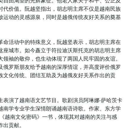
类自由渴望的光辉象征。他老人家关于和平、公正及
时代价值。阮越坚指出，胡志明主席不仅是越南民族
放运动的灵感源泉，同时是越俄传统友好关系的奠基
革命活动中的特殊意义，阮越坚表示，胡志明主席在
这座城市。如今矗立于符拉迪沃斯托克的胡志明主席
大领袖的敬仰，也生动体现了两国人民牢固的友谊。
及俄罗斯朋友给予越南的深厚情谊，并高度评价俄罗
族文化传统、团结互助及为越俄友好关系作出的贡
生表演了越南语文艺节目。歌剧演员阿琳娜·萨哈茨卡
越南学专业学生深情朗诵越南语诗歌。作家、东方学
了《越南文化密码》一书，体现其对越南的关注与感
作出贡献。