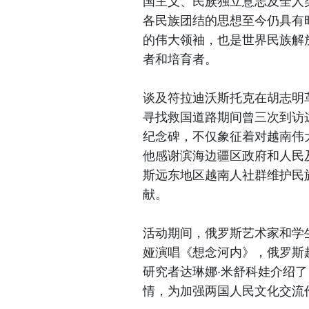
国主义、民族独立意志及全人
各民族团结的思想至今仍具有
的伟大领袖，也是世界民族解
者和培育者。
谈及符拉迪沃斯托克在胡志明
寻找救国道路期间曾三次到访
纪念碑，不仅象征着对越南伟
他感谢滨海边疆区政府和人民
斯远东地区越南人社群维护民
献。
活动期间，俄罗斯艺术家和学
娅演唱《想念河内》，俄罗斯
研究者达琳娜·米舒科娃介绍
情，为加强两国人民文化交流