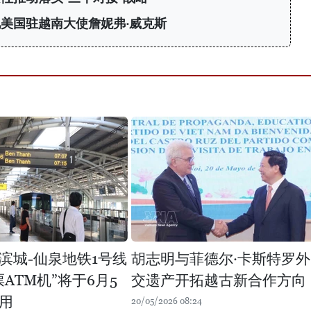
美国驻越南大使詹妮弗·威克斯
滨城-仙泉地铁1号线
胡志明与菲德尔·卡斯特罗外
ATM机”将于6月5
交遗产开拓越古新合作方向
用
20/05/2026 08:24