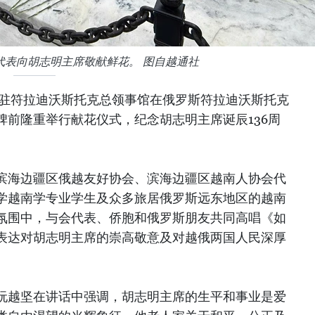
代表向胡志明主席敬献鲜花。 图自越通社
南驻符拉迪沃斯托克总领事馆在俄罗斯符拉迪沃斯托克
碑前隆重举行献花仪式，纪念胡志明主席诞辰136周
滨海边疆区俄越友好协会、滨海边疆区越南人协会代
学越南学专业学生及众多旅居俄罗斯远东地区的越南
氛围中，与会代表、侨胞和俄罗斯朋友共同高唱《如
表达对胡志明主席的崇高敬意及对越俄两国人民深厚
阮越坚在讲话中强调，胡志明主席的生平和事业是爱