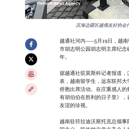
滨海边疆区越俄友好协会
越通社河内——5月19日，越
市胡志明公园胡志明主席纪念
年。
据越通社驻莫斯科记者报道，
表，越南留学生，远东联邦大
侨胞出席活动。在庄重感人的
有胡伯伯在胜利的日子里》，
友谊的珍视。
越南驻符拉迪沃斯托克总领事