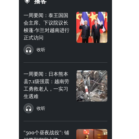
播客
一周要闻：泰王国国
会主席、下议院议长
梭蓬·乍兰对越南进行
正式访问
收听
一周要闻：日本熊本
县7.1级强震：越南劳
工勇救老人，一实习
生遇难
收听
“500个昼夜战役”: 铺