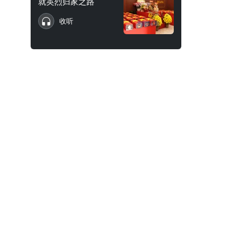
就英烈归家之路
收听